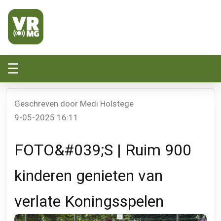
Veluwe Randmeer Mediagroep
VRMG, de omroep voor de Noord-West Veluwe
☰
Geschreven door Medi Holstege
9-05-2025 16:11
FOTO&#039;S | Ruim 900
kinderen genieten van
verlate Koningsspelen