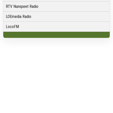
RTV Nunspeet Radio
LOEmedia Radio
LocoFM
Over VRMG
Over ons
Nieuwsredactie & Ambitie
Keurmerk
ANBI
Ontvangst
Algemeen