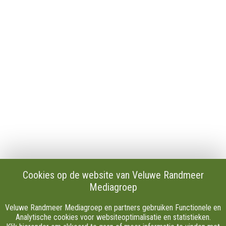
Contact
Publicaties en verslagen
Tip de redactie
Vacatures
Download onze Apps
Privacy
Cookie instellingen
AVG
Klachten
Algemene Voorwaarden.
Volg Ons
Cookies op de website van Veluwe Randmeer
Mediagroep
Facebook
X
Veluwe Randmeer Mediagroep en partners gebruiken Functionele en
Youtube
Analytische cookies voor websiteoptimalisatie en statistieken.