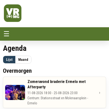
Veluwe Randmeer Mediagroep
VRMG, de omroep voor de Noord-West Veluwe
☰
Agenda
Lijst
Maand
Overmorgen
Zomeravond braderie Ermelo met
Afterparty
›
11-08-2026 18:00 - 25-08-2026 23:00
Centrum: Stationsstraat en Molenaarsplein -
Ermelo