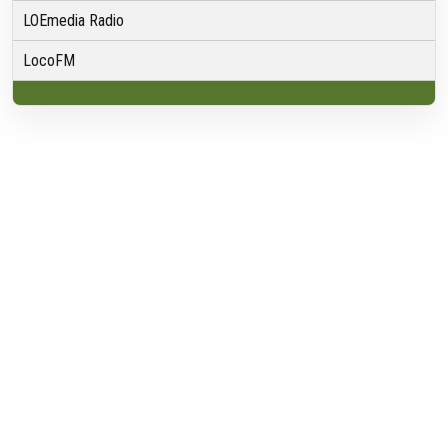
LOEmedia Radio
LocoFM
Over VRMG
Over ons
Nieuwsredactie & Ambitie
Keurmerk
ANBI
Ontvangst
Algemeen
Contact