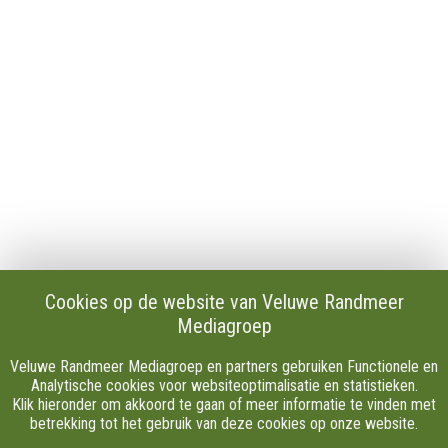
Publicaties en verslagen
Tip de redactie
Vacatures
Download onze Apps
Privacy
Cookie instellingen
AVG
Klachten
Algemene Voorwaarden.
Volg Ons
Cookies op de website van Veluwe Randmeer
Mediagroep
Facebook
X
Veluwe Randmeer Mediagroep en partners gebruiken Functionele en
Youtube
Analytische cookies voor websiteoptimalisatie en statistieken.
Klik hieronder om akkoord te gaan of meer informatie te vinden met
Instagram
betrekking tot het gebruik van deze cookies op onze website.
TikTok