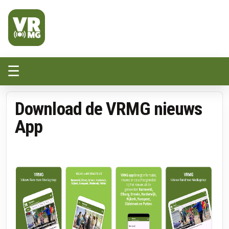
Veluwe Randmeer Mediagroep
VRMG, de omroep voor de Noord-West Veluwe
☰
Download de VRMG nieuws
App