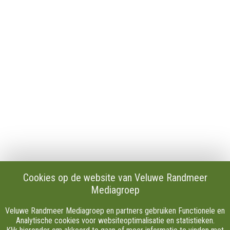
Contact
Publicaties en verslagen
Tip de redactie
Vacatures
Download onze Apps
Privacy
Cookie instellingen
AVG
Klachten
Algemene Voorwaarden.
Volg Ons
Cookies op de website van Veluwe Randmeer
Mediagroep
Facebook
X
Veluwe Randmeer Mediagroep en partners gebruiken Functionele en
Youtube
Analytische cookies voor websiteoptimalisatie en statistieken.