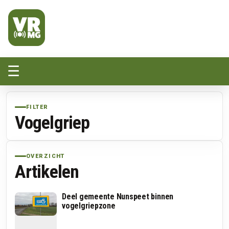
Veluwe Randmeer Mediagroep
VRMG, de omroep voor de Noord-West Veluwe
☰
FILTER
Vogelgriep
OVERZICHT
Artikelen
Deel gemeente Nunspeet binnen
vogelgriepzone