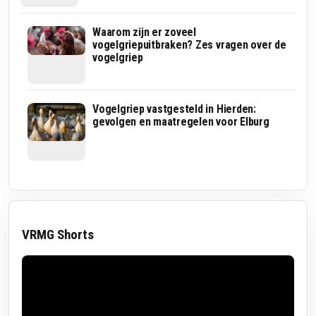
Staatssecretaris
Waarom zijn er zoveel
wil
vogelgriepuitbraken? Zes vragen over de
verplicht
vogelgriep
vogelgriepvaccin
voor
legkippen
Vogelgriep
Vogelgriep vastgesteld in Hierden:
buiten
gevolgen en maatregelen voor Elburg
de
boerderij:
ook
musea
en
horeca
nemen
maatregelen
VRMG Shorts