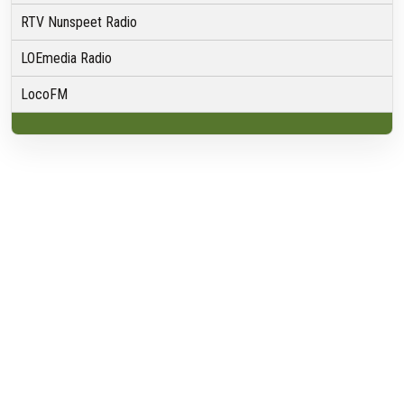
RTV Nunspeet Radio
LOEmedia Radio
LocoFM
Over VRMG
Over ons
Nieuwsredactie & Ambitie
Keurmerk
ANBI
Ontvangst
Algemeen