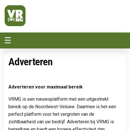
Veluwe Randmeer Mediagroep
VRMG, de omroep voor de Noord-West Veluwe
☰
Adverteren
Adverteren voor maximaal bereik
VRMG is een nieuwsplatform met een uitgestrekt
bereik op de Noordwest-Veluwe. Daarmee is het een
perfect platform voor het vergroten van de
zichtbaarheid van uw bedrijf. Adverteren bij VRMG is
betaalbaar en biedt een hogere effectiviteit dan