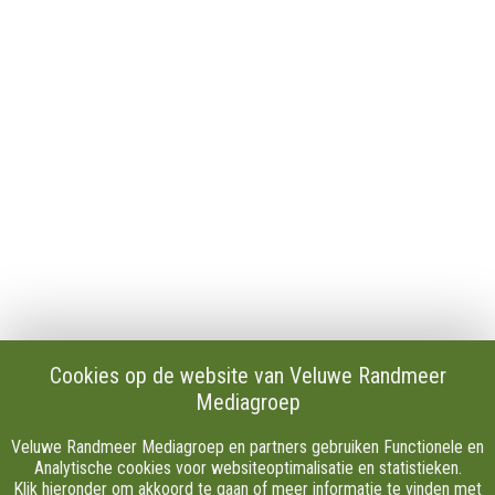
Contact
Publicaties en verslagen
Tip de redactie
Vacatures
Download onze Apps
Privacy
Cookie instellingen
AVG
Klachten
Algemene Voorwaarden.
Volg Ons
Cookies op de website van Veluwe Randmeer
Mediagroep
Facebook
X
Veluwe Randmeer Mediagroep en partners gebruiken Functionele en
Youtube
Analytische cookies voor websiteoptimalisatie en statistieken.
Klik hieronder om akkoord te gaan of meer informatie te vinden met
Instagram