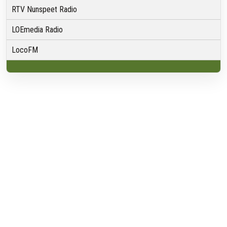
RTV Nunspeet Radio
LOEmedia Radio
LocoFM
Over VRMG
Over ons
Nieuwsredactie & Ambitie
Keurmerk
ANBI
Ontvangst
Algemeen