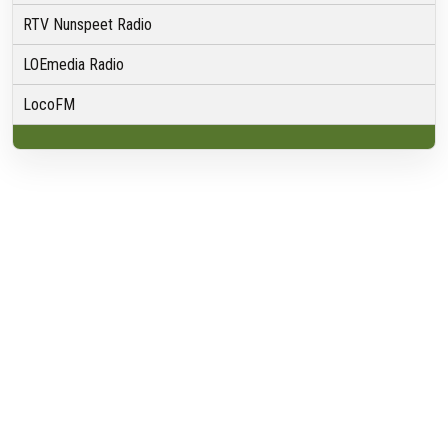
RTV Nunspeet Radio
LOEmedia Radio
LocoFM
Over VRMG
Over ons
Nieuwsredactie & Ambitie
Keurmerk
ANBI
Ontvangst
Algemeen