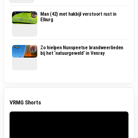
Atlantis
Man (42) met hakbijl verstoort rust in
verrijst
Elburg
in
Harderwijk:
nieuwe
onderwaterwereld
moet
Schaapskudden
Zo hielpen Nunspeetse brandweerlieden
seizoen
hebben
bij het ‘natuurgeweld’ in Venray
Dolfinarium
het
verlengen
zwaar
door
hitte
en
droogte:
‘Het
begint
VRMG Shorts
zorgelijk
te
worden'