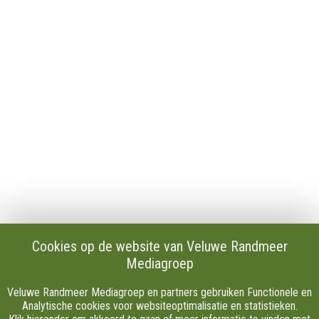
Contact
Publicaties en verslagen
Tip de redactie
Vacatures
Download onze Apps
Privacy
Cookie instellingen
AVG
Klachten
Algemene Voorwaarden.
Volg Ons
Cookies op de website van Veluwe Randmeer
Mediagroep
Facebook
X
Veluwe Randmeer Mediagroep en partners gebruiken Functionele en
Youtube
Analytische cookies voor websiteoptimalisatie en statistieken.