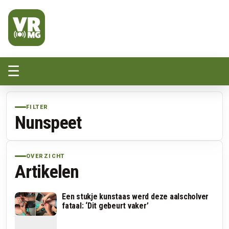
Veluwe Randmeer Mediagroep
VRMG, de omroep voor de Noord-West Veluwe
☰
FILTER
Nunspeet
OVERZICHT
Artikelen
Een stukje kunstaas werd deze aalscholver
fataal: ‘Dit gebeurt vaker’