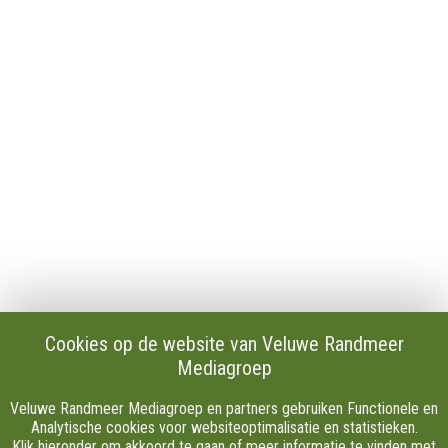
Contact
Publicaties en verslagen
Tip de redactie
Vacatures
Download onze Apps
Privacy
Cookie instellingen
AVG
Klachten
Algemene Voorwaarden.
Volg Ons
Cookies op de website van Veluwe Randmeer
Mediagroep
Facebook
X
Veluwe Randmeer Mediagroep en partners gebruiken Functionele en
Youtube
Analytische cookies voor websiteoptimalisatie en statistieken.
Klik hieronder om akkoord te gaan of meer informatie te vinden met