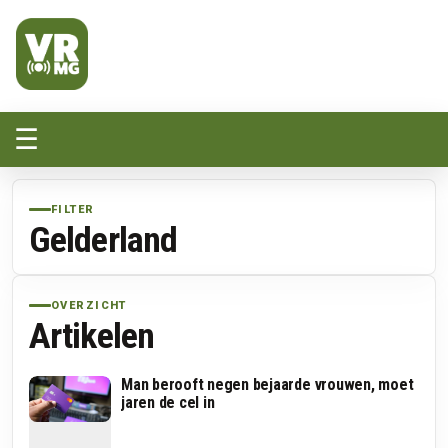
Veluwe Randmeer Mediagroep
VRMG, de omroep voor de Noord-West Veluwe
☰
FILTER
Gelderland
OVERZICHT
Artikelen
Man berooft negen bejaarde vrouwen, moet
jaren de cel in