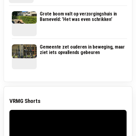
In
Grote boom valt op verzorgingshuis in
deze
Barneveld: 'Het was even schrikken'
binnenstad
kunnen
plekken
tot
wel
Kabinet
Gemeente zet ouderen in beweging, maar
80
moet
ziet iets opvallends gebeuren
graden
dit
worden
jaar
besluiten
over
Lelystad
Airport
VRMG Shorts