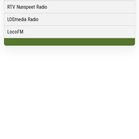
RTV Nunspeet Radio
LOEmedia Radio
LocoFM
Over VRMG
Over ons
Nieuwsredactie & Ambitie
Keurmerk
ANBI
Ontvangst
Algemeen