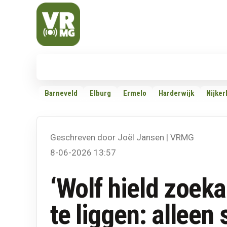
Veluwe Randmeer Mediagroep
VRMG, de omroep voor de Noord-West Veluwe
Nieuws
112
Politiek
Dossiers
Barneveld
Elburg
Ermelo
Harderwijk
Nijker
Geschreven door Joël Jansen | VRMG
8-06-2026 13:57
‘Wolf hield zoeka
te liggen: allee