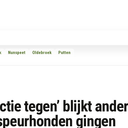
Rubrieken
Omroepen
Adverteren
Download d
k
Nunspeet
Oldebroek
Putten
ctie tegen’ blijkt ande
n speurhonden gingen