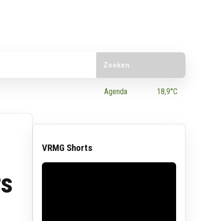
Doorzoek de website
e App
Agenda
18,9°C
VRMG Shorts
rs