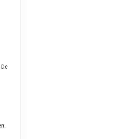
. De
en.