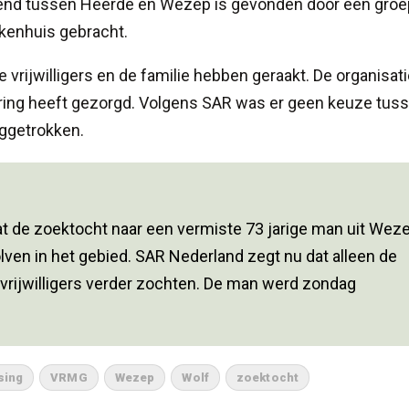
tend tussen Heerde en Wezep is gevonden door een groe
iekenhuis gebracht.
 vrijwilligers en de familie hebben geraakt. De organisat
rring heeft gezorgd. Volgens SAR was er geen keuze tus
uggetrokken.
at de zoektocht naar een vermiste 73 jarige man uit Wez
en in het gebied. SAR Nederland zegt nu dat alleen de
rijwilligers verder zochten. De man werd zondag
sing
VRMG
Wezep
Wolf
zoektocht