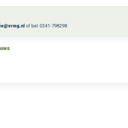
ie@vrmg.nl
of bel: 0341-798298.
euws