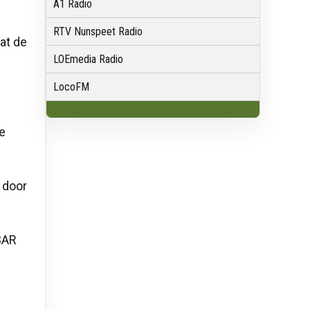
A1 Radio
RTV Nunspeet Radio
at de
LOEmedia Radio
LocoFM
le
 door
SAR