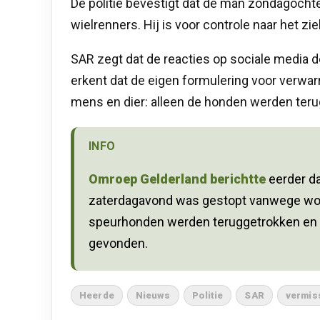
De politie bevestigt dat de man zondagoch
wielrenners. Hij is voor controle naar het z
SAR zegt dat de reacties op sociale media de
erkent dat de eigen formulering voor verwa
mens en dier: alleen de honden werden ter
INFO
Omroep Gelderland berichtte
eerder
d
zaterdagavond was gestopt vanwege wolv
speurhonden werden teruggetrokken en v
gevonden.
Heerde
Nieuws
Politie
SAR
vermis