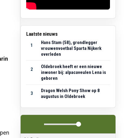
Laatste nieuws
Hans Stam (58), grondlegger
1
vrouwenvoetbal Sparta Nijkerk
n
overleden
arin
Oldebroek heeft er een nieuwe
2
inwoner bij: alpacaveulen Lena is
geboren
-
Dragon Welsh Pony Show op 8
3
augustus in Oldebroek
lpen