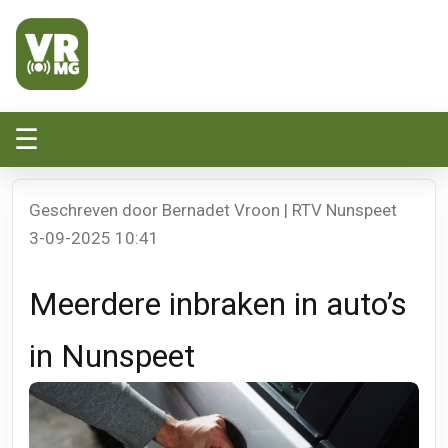
Veluwe Randmeer Mediagroep
VRMG, de omroep voor de Noord-West Veluwe
☰
Geschreven door Bernadet Vroon | RTV Nunspeet
3-09-2025 10:41
Meerdere inbraken in auto’s
in Nunspeet