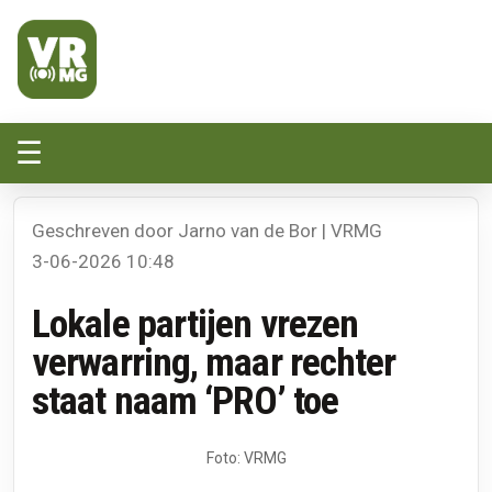
Veluwe Randmeer Mediagroep
VRMG, de omroep voor de Noord-West Veluwe
☰
Geschreven door Jarno van de Bor | VRMG
3-06-2026 10:48
Lokale partijen vrezen
verwarring, maar rechter
staat naam ‘PRO’ toe
Foto: VRMG