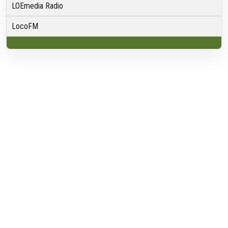
LOEmedia Radio
LocoFM
Over VRMG
Over ons
Nieuwsredactie & Ambitie
Keurmerk
ANBI
Ontvangst
Algemeen
Contact