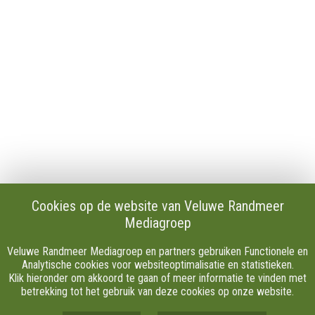
Publicaties en verslagen
Tip de redactie
Vacatures
Download onze Apps
Privacy
Cookie instellingen
AVG
Klachten
Algemene Voorwaarden.
Volg Ons
Cookies op de website van Veluwe Randmeer
Mediagroep
Facebook
X
Veluwe Randmeer Mediagroep en partners gebruiken Functionele en
Youtube
Analytische cookies voor websiteoptimalisatie en statistieken.
Klik hieronder om akkoord te gaan of meer informatie te vinden met
Instagram
betrekking tot het gebruik van deze cookies op onze website.
TikTok