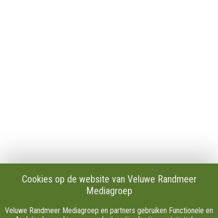
Algemeen
Contact
Publicaties en verslagen
Tip de redactie
Vacatures
Download onze Apps
Privacy
Cookie instellingen
AVG
Klachten
Algemene Voorwaarden.
Volg Ons
Cookies op de website van Veluwe Randmeer
Mediagroep
Facebook
X
Veluwe Randmeer Mediagroep en partners gebruiken Functionele en