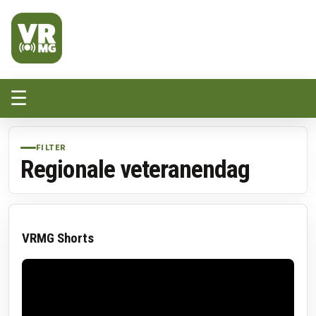
Veluwe Randmeer Mediagroep
VRMG, de omroep voor de Noord-West Veluwe
☰
FILTER
Regionale veteranendag
VRMG Shorts