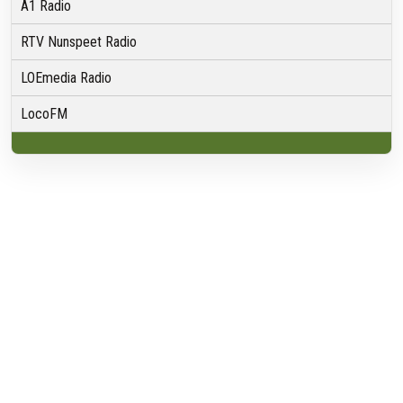
A1 Radio
RTV Nunspeet Radio
LOEmedia Radio
LocoFM
Over VRMG
Over ons
Nieuwsredactie & Ambitie
Keurmerk
ANBI
Ontvangst