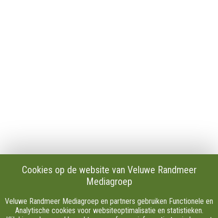
Contact
Publicaties en verslagen
Tip de redactie
Vacatures
Download onze Apps
Privacy
Cookie instellingen
AVG
Klachten
Algemene Voorwaarden.
Volg Ons
Cookies op de website van Veluwe Randmeer
Mediagroep
Facebook
X
Veluwe Randmeer Mediagroep en partners gebruiken Functionele en
Youtube
Analytische cookies voor websiteoptimalisatie en statistieken.