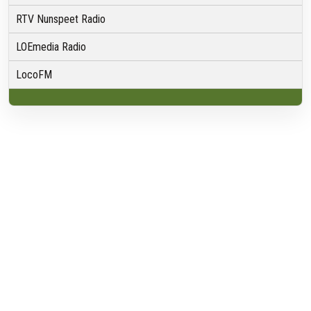
RTV Nunspeet Radio
LOEmedia Radio
LocoFM
Over VRMG
Over ons
Nieuwsredactie & Ambitie
Keurmerk
ANBI
Ontvangst
Algemeen