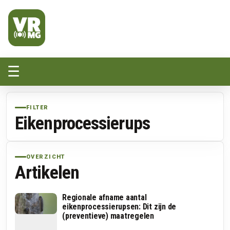
Veluwe Randmeer Mediagroep
VRMG, de omroep voor de Noord-West Veluwe
☰
FILTER
Eikenprocessierups
OVERZICHT
Artikelen
Regionale afname aantal
eikenprocessierupsen: Dit zijn de
(preventieve) maatregelen