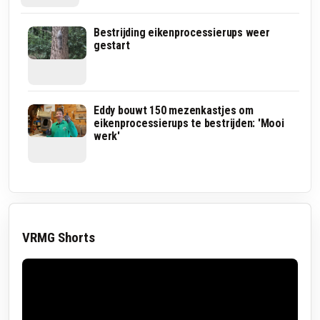
Bestrijding
Bestrijding eikenprocessierups weer
eikenprocessierups
gestart
onder
controle
Bestrijding
Eddy bouwt 150 mezenkastjes om
eikenprocessierups
eikenprocessierups te bestrijden: 'Mooi
Barneveld
werk'
VRMG Shorts