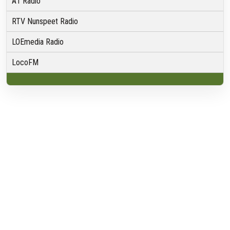
A1 Radio
RTV Nunspeet Radio
LOEmedia Radio
LocoFM
Over VRMG
Over ons
Nieuwsredactie & Ambitie
Keurmerk
ANBI
Ontvangst