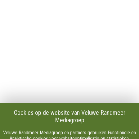
Algemeen
Contact
Publicaties en verslagen
Tip de redactie
Vacatures
Download onze Apps
Privacy
Cookie instellingen
AVG
Klachten
Algemene Voorwaarden.
Volg Ons
Cookies op de website van Veluwe Randmeer
Mediagroep
Facebook
X
Veluwe Randmeer Mediagroep en partners gebruiken Functionele en
Youtube
Analytische cookies voor websiteoptimalisatie en statistieken.