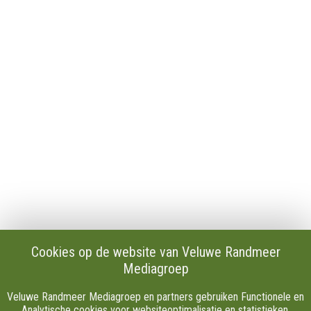
Algemeen
Contact
Publicaties en verslagen
Tip de redactie
Vacatures
Download onze Apps
Privacy
Cookie instellingen
AVG
Klachten
Algemene Voorwaarden.
Volg Ons
Cookies op de website van Veluwe Randmeer
Mediagroep
Facebook
X
Veluwe Randmeer Mediagroep en partners gebruiken Functionele en
Youtube
Analytische cookies voor websiteoptimalisatie en statistieken.