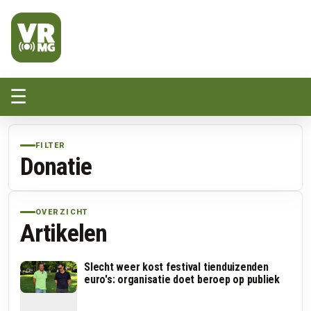
Veluwe Randmeer Mediagroep
VRMG, de omroep voor de Noord-West Veluwe
☰
FILTER
Donatie
OVERZICHT
Artikelen
Slecht weer kost festival tienduizenden
euro's: organisatie doet beroep op publiek