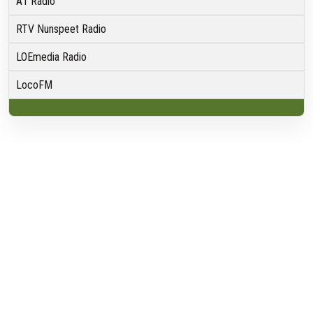
A1 Radio
RTV Nunspeet Radio
LOEmedia Radio
LocoFM
Over VRMG
Over ons
Nieuwsredactie & Ambitie
Keurmerk
ANBI
Ontvangst