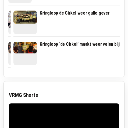
Na
Kringloop de Cirkel weer gulle gever
succesvolle
acties
blijft
grote
vraag:
hoe
Kringloop
Kringloop ‘de Cirkel’ maakt weer velen blij
komt
De
Het
Vuurdoorn
Logeerhuis
verblijdt
aan
de
de
zorg
laatste
met
tonnen?
donaties
VRMG Shorts