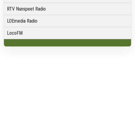
RTV Nunspeet Radio
LOEmedia Radio
LocoFM
Over VRMG
Over ons
Nieuwsredactie & Ambitie
Keurmerk
ANBI
Ontvangst
Algemeen