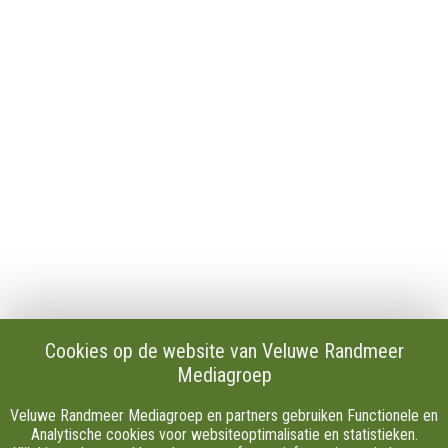
Contact
Publicaties en verslagen
Tip de redactie
Vacatures
Download onze Apps
Privacy
Cookie instellingen
AVG
Klachten
Algemene Voorwaarden.
Volg Ons
Cookies op de website van Veluwe Randmeer
Mediagroep
Facebook
X
Veluwe Randmeer Mediagroep en partners gebruiken Functionele en
Youtube
Analytische cookies voor websiteoptimalisatie en statistieken.