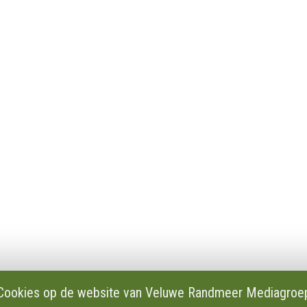
en
Privacy
Cookie instellingen
es en verslagen
AVG
dactie
Klachten
Cookies op de website van Veluwe Randmeer Mediagroe