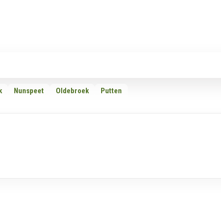
Rubrieken
Omroepen
Adverteren
Download d
k
Nunspeet
Oldebroek
Putten