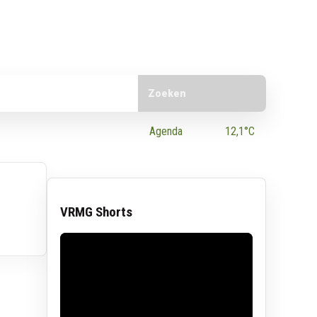
Doorzoek de website
e App
Agenda
12,1°C
VRMG Shorts