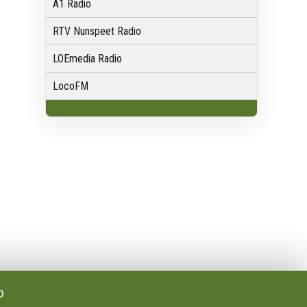
A1 Radio
RTV Nunspeet Radio
LOEmedia Radio
LocoFM
Volg Ons
Facebook
X
Youtube
p