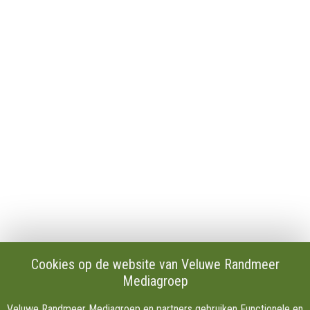
Algemeen
Contact
Publicaties en verslagen
Tip de redactie
Vacatures
Download onze Apps
Privacy
Cookie instellingen
AVG
Klachten
Algemene Voorwaarden.
Volg Ons
Cookies op de website van Veluwe Randmeer
Mediagroep
Facebook
X
Veluwe Randmeer Mediagroep en partners gebruiken Functionele en