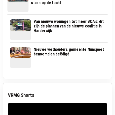
staan op de tocht
Dit
Van nieuwe woningen tot meer BOA's: dit
zijn
zijn de plannen van de nieuwe coalitie in
de
Harderwijk
nieuwe
gezichten
en
hun
Twaalf
Nieuwe wethouders gemeente Nunspeet
VIDEO
taken
jaar
benoemd en beëdigd
in
wethouder,
het
één
Harderwijkse
explosieve
college
afscheidsspeech:
‘Leugen,
list
en
bedrog’
VRMG Shorts