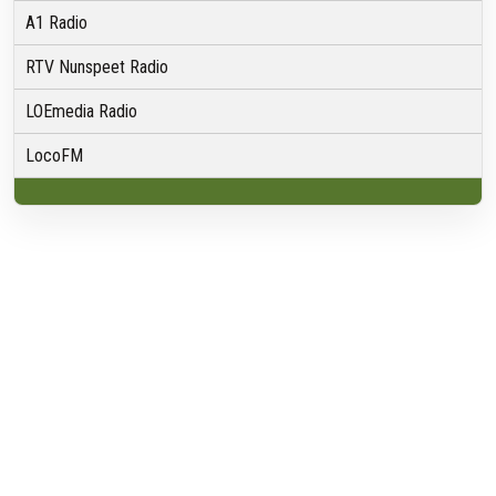
A1 Radio
RTV Nunspeet Radio
LOEmedia Radio
LocoFM
Over VRMG
Over ons
Nieuwsredactie & Ambitie
Keurmerk
ANBI
Ontvangst