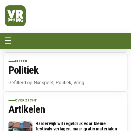
Veluwe Randmeer Mediagroep
VRMG, de omroep voor de Noord-West Veluwe
☰
FILTER
Politiek
Gefilterd op Nunspeet, Politiek, Vrmg.
OVERZICHT
Artikelen
Harderwijk wil regeldruk voor kleine
festivals verlagen, maar gratis materialen