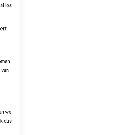
al los
ert.
nemen
l van
nen we
ik dus