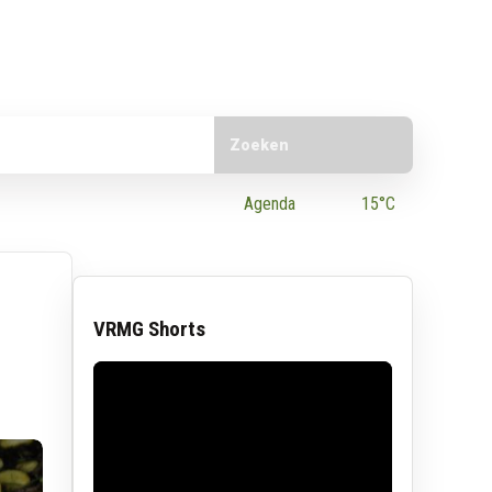
Doorzoek de website
e App
Agenda
15°C
VRMG Shorts