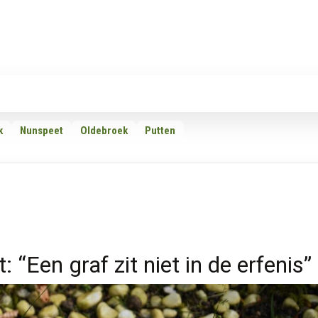
Rubrieken
Omroepen
Adverteren
Download d
k
Nunspeet
Oldebroek
Putten
“Een graf zit niet in de erfenis”