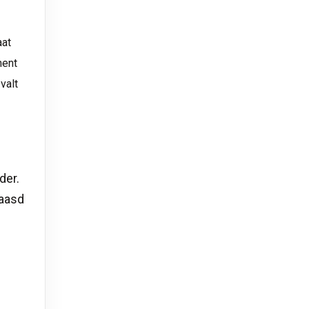
aat
ment
valt
der.
baasd