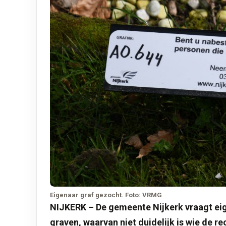
Eigenaar graf gezocht. Foto: VRMG
NIJKERK – De gemeente Nijkerk vraagt eig
graven, waarvan niet duidelijk is wie de 