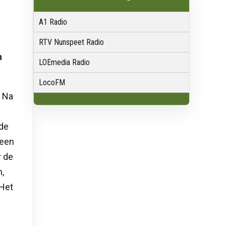
A1 Radio
RTV Nunspeet Radio
h
LOEmedia Radio
LocoFM
. Na
 de
 een
r de
n,
 Het