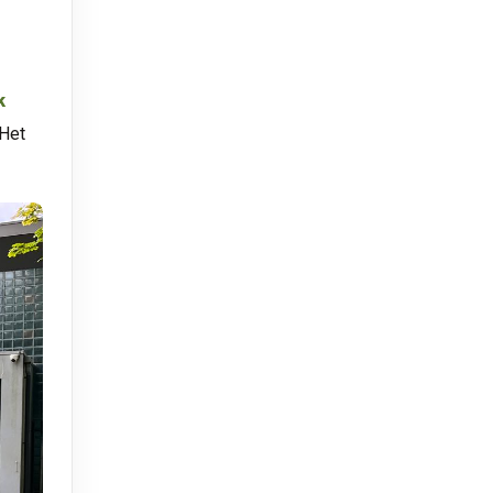
k
 Het