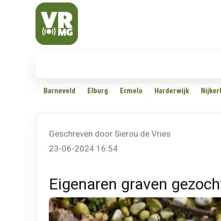
Veluwe Randmeer Mediagroep
VRMG, de omroep voor de Noord-West Veluwe
Nieuws
112
Politiek
Dossiers
Barneveld
Elburg
Ermelo
Harderwijk
Nijker
Geschreven door Sierou de Vries
23-06-2024 16:54
Eigenaren graven gezocht: 