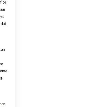
 bij
kaar
wat
 dat
ken
or
ente.
te
gaan