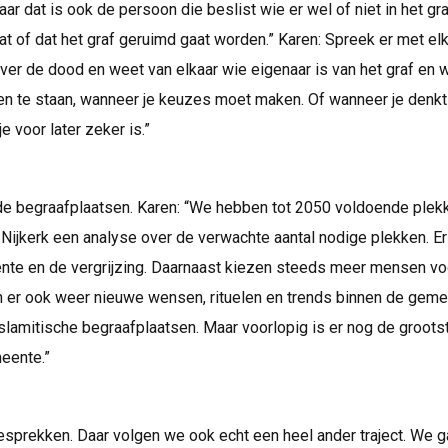
r dat is ook de persoon die beslist wie er wel of niet in het graf
at of dat het graf geruimd gaat worden.” Karen: Spreek er met el
over de dood en weet van elkaar wie eigenaar is van het graf en 
gen te staan, wanneer je keuzes moet maken. Of wanneer je denkt
e voor later zeker is.”
 de begraafplaatsen. Karen: “We hebben tot 2050 voldoende plek
ijkerk een analyse over de verwachte aantal nodige plekken. Er
nte en de vergrijzing. Daarnaast kiezen steeds meer mensen vo
 er ook weer nieuwe wensen, rituelen en trends binnen de geme
lamitische begraafplaatsen. Maar voorlopig is er nog de groots
eente.”
esprekken. Daar volgen we ook echt een heel ander traject. We 