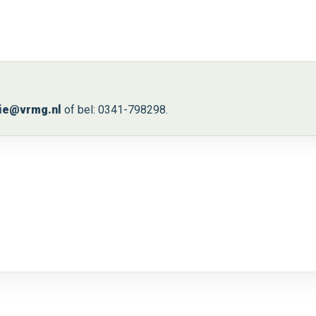
ie@vrmg.nl
of bel: 0341-798298.