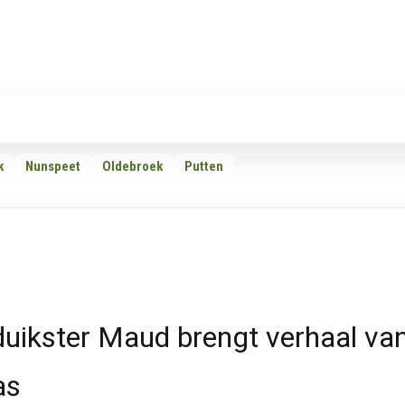
Rubrieken
Omroepen
Adverteren
Download d
k
Nunspeet
Oldebroek
Putten
duikster Maud brengt verhaal va
as