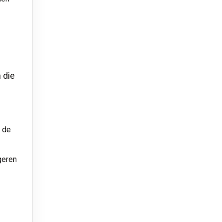
 die
m de
geren