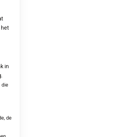
at
 het
k in
g.
 die
de, de
men