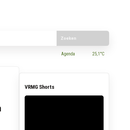
Doorzoek de website
e App
Agenda
25,1°C
VRMG Shorts
n