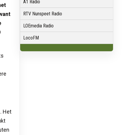
A1 Radio
het
rwant
RTV Nunspeet Radio
e
LOEmedia Radio
0
LocoFM
ts
ere
. Het
ukt
uten