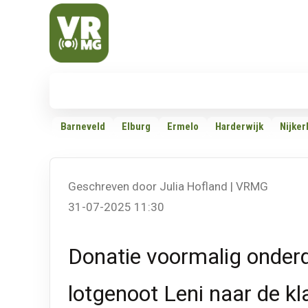
Veluwe Randmeer Mediagroep
VRMG, de omroep voor de Noord-West Veluwe
Nieuws
112
Politiek
Dossiers
Barneveld
Elburg
Ermelo
Harderwijk
Nijker
Geschreven door Julia Hofland | VRMG
31-07-2025 11:30
Donatie voormalig onder
lotgenoot Leni naar de kl