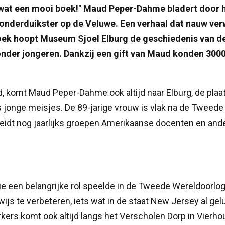
 wat een mooi boek!" Maud Peper-Dahme bladert door 
n onderduikster op de Veluwe. Een verhaal dat nauw ve
boek hoopt Museum Sjoel Elburg de geschiedenis van d
der jongeren. Dankzij een gift van Maud konden 300
d, komt Maud Peper-Dahme ook altijd naar Elburg, de plaa
 jonge meisjes. De 89-jarige vrouw is vlak na de Tweede
eidt nog jaarlijks groepen Amerikaanse docenten en and
e een belangrijke rol speelde in de Tweede Wereldoorlog
js te verbeteren, iets wat in de staat New Jersey al gel
ers komt ook altijd langs het Verscholen Dorp in Vierho