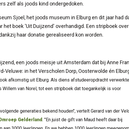
rs zelf als joods kind ondergedoken.
seum Sjoel, het joods museum in Elburg en dit jaar had d
 het boek 'Uit Duijzend' overhandigd. Een stripboek over
dankzij haar donatie gerealiseerd kon worden.
uijzend, een joods meisje uit Amsterdam dat bij Anne Fran
rd-Veluwe: in het Verscholen Dorp, Oosterwolde én Elbur
ok afkomstig uit Elburg. Als diens afstudeeropdracht verwerkte
 Willem van Norel, tot een stripboek dat toegankelijk is voor
 volgende generaties bekend houden", vertelt Gerard van der Vel
Omroep Gelderland
. "En juist de gift van Maud heeft daar bij
 aan 3000 leerlingen. En we hebben 1000 leerlingen meegeno