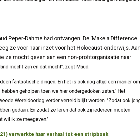
aud Peper-Dahme had ontvangen. De 'Make a Difference
eeg ze voor haar inzet voor het Holocaust-onderwijs. Aan
die ze mocht geven aan een non-profitorganisatie naar
land mocht zijn en dat mocht", zegt Maud.
 doen fantastische dingen. En het is ook nog altijd een manier o
us hebben geholpen toen we hier ondergedoken zaten." Het
 Tweede Wereldoorlog verder verteld blijft worden. "Zodat ook jon
bben gedaan. En zodat ze leren dat ook zij iedereen moeten
t wil ik ze meegeven."
(21) verwerkte haar verhaal tot een stripboek