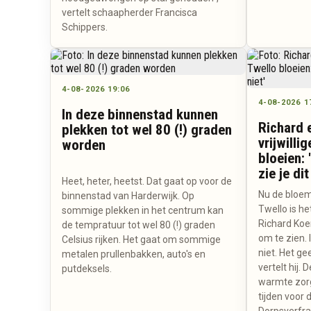
vertelt schaapherder Francisca
Schippers.
4-08-2026 19:06
4-08-2026 1
In deze binnenstad kunnen
Richard 
plekken tot wel 80 (!) graden
vrijwilli
worden
bloeien: 
zie je dit
Heet, heter, heetst. Dat gaat op voor de
Nu de bloeme
binnenstad van Harderwijk. Op
Twello is het
sommige plekken in het centrum kan
Richard Koer
de tempratuur tot wel 80 (!) graden
om te zien. 
Celsius rijken. Het gaat om sommige
niet. Het gee
metalen prullenbakken, auto's en
vertelt hij
putdeksels.
warmte zorg
tijden voor d