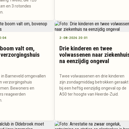
iing Twello, die 120
en en 3 rotondes
n.
0:04
2-08-2026 20:01
 boom valt om,
Drie kinderen en twee
verzorgingshuis
volwassenen naar ziekenhui
na eenzijdig ongeval
 in Barneveld omgevallen
Twee volwassenen en drie kinderen
n verzorgingshuis
zijn zondagmiddag betrokken geraakt
omen. Bewoners en
bij een heftig eenzijdig ongeval op de
s reageerden
A50 ter hoogte van Heerde-Zuid.
n.