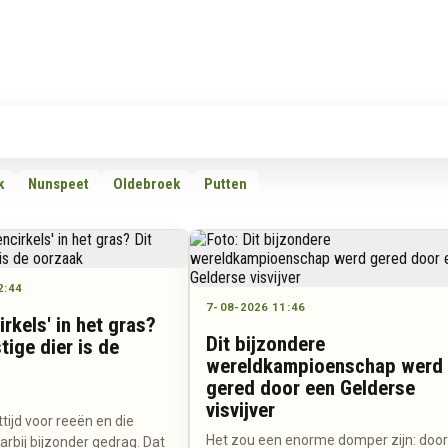
Rubrieken
Omroepen
Adverteren
Download d
k
Nunspeet
Oldebroek
Putten
2:44
7-08-2026 11:46
rkels' in het gras?
Dit bijzondere
tige dier is de
wereldkampioenschap werd
gered door een Gelderse
visvijver
ttijd voor reeën en die
Het zou een enorme domper zijn: doo
rbij bijzonder gedrag. Dat