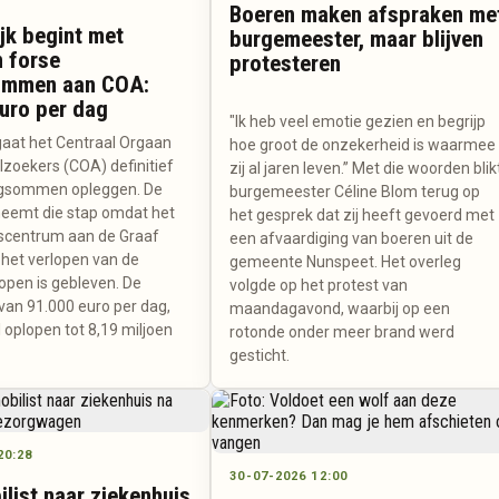
Boeren maken afspraken me
jk begint met
burgemeester, maar blijven
 forse
protesteren
mmen aan COA:
uro per dag
"Ik heb veel emotie gezien en begrijp
gaat het Centraal Orgaan
hoe groot de onzekerheid is waarmee
lzoekers (COA) definitief
zij al jaren leven.” Met die woorden blik
gsommen opleggen. De
burgemeester Céline Blom terug op
eemt die stap omdat het
het gesprek dat zij heeft gevoerd met
scentrum aan de Graaf
een afvaardiging van boeren uit de
 het verlopen van de
gemeente Nunspeet. Het overleg
open is gebleven. De
volgde op het protest van
n 91.000 euro per dag,
maandagavond, waarbij op een
l oplopen tot 8,19 miljoen
rotonde onder meer brand werd
gesticht.
20:28
30-07-2026 12:00
list naar ziekenhuis