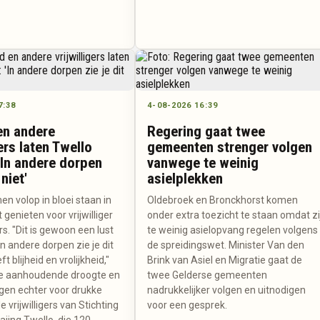
7:38
4-08-2026 16:39
en andere
Regering gaat twee
gers laten Twello
gemeenten strenger volgen
'In andere dorpen
vanwege te weinig
 niet'
asielplekken
n volop in bloei staan in
Oldebroek en Bronckhorst komen
 genieten voor vrijwilliger
onder extra toezicht te staan omdat zi
s. "Dit is gewoon een lust
te weinig asielopvang regelen volgens
In andere dorpen zie je dit
de spreidingswet. Minister Van den
ft blijheid en vrolijkheid,"
Brink van Asiel en Migratie gaat de
. De aanhoudende droogte en
twee Gelderse gemeenten
en echter voor drukke
nadrukkelijker volgen en uitnodigen
e vrijwilligers van Stichting
voor een gesprek.