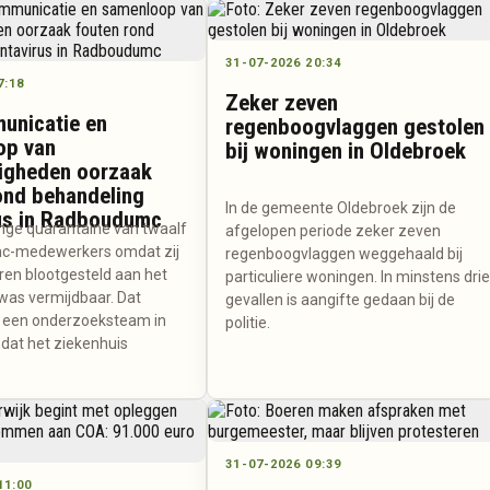
31-07-2026 20:34
7:18
Zeker zeven
unicatie en
regenboogvlaggen gestolen
op van
bij woningen in Oldebroek
igheden oorzaak
ond behandeling
In de gemeente Oldebroek zijn de
us in Radboudumc
ge quarantaine van twaalf
afgelopen periode zeker zeven
-medewerkers omdat zij
regenboogvlaggen weggehaald bij
ren blootgesteld aan het
particuliere woningen. In minstens dri
 was vermijdbaar. Dat
gevallen is aangifte gedaan bij de
 een onderzoeksteam in
politie.
 dat het ziekenhuis
.
31-07-2026 09:39
11:00