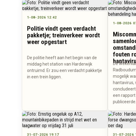
1-08-2026 12:42
1-08-2026 0
Politie vindt geen verdacht
Miscomm
pakketje; treinverkeer wordt
samenlo
weer opgestart
omstand
fouten r
De politie heeft aan het begin van de
hantavir
De wekenlan
middag het station van Harderwijk
Radboudumc
ontruimd. Er zou een verdacht pakketje
mogelijk wa
in een trein liggen.
hantavirus,
concludeert
een rapport
publiceerde
31-07-2026 19:17
31-07-2026 