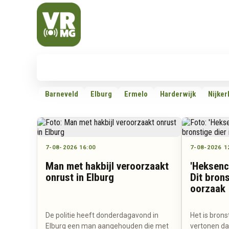
Veluwe Randmeer Mediagroep
VRMG, de omroep voor de Noord-West Veluwe
Nieuws
112
Politiek
Dossiers
Barneveld
Elburg
Ermelo
Harderwijk
Nijker
7-08-2026 16:00
7-08-2026 1
Man met hakbijl veroorzaakt
'Heksenci
onrust in Elburg
Dit brons
oorzaak
De politie heeft donderdagavond in
Het is brons
Elburg een man aangehouden die met
vertonen daa