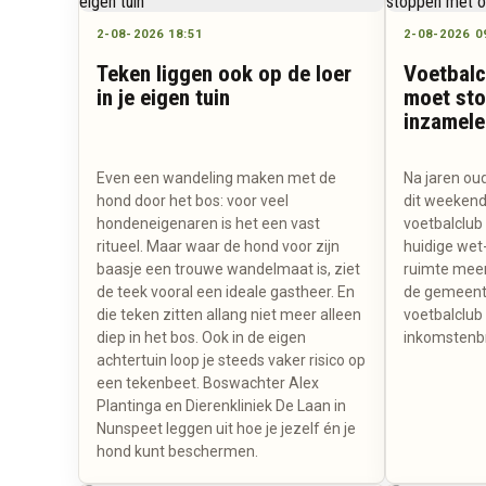
2-08-2026 18:51
2-08-2026 0
Teken liggen ook op de loer
Voetbalc
in je eigen tuin
moet sto
inzamele
Even een wandeling maken met de
Na jaren ou
hond door het bos: voor veel
dit weekend
hondeneigenaren is het een vast
voetbalclub
ritueel. Maar waar de hond voor zijn
huidige wet
baasje een trouwe wandelmaat is, ziet
ruimte meer
de teek vooral een ideale gastheer. En
de gemeente
die teken zitten allang niet meer alleen
voetbalclub 
diep in het bos. Ook in de eigen
inkomstenbr
achtertuin loop je steeds vaker risico op
een tekenbeet. Boswachter Alex
Plantinga en Dierenkliniek De Laan in
Nunspeet leggen uit hoe je jezelf én je
hond kunt beschermen.