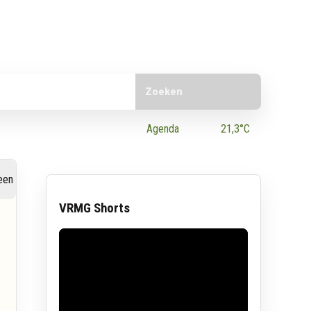
Doorzoek de website
e App
Agenda
21,3°C
VRMG Shorts
r