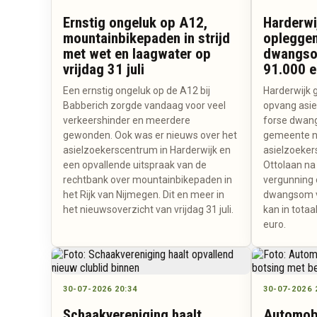
Ernstig ongeluk op A12,
Harderwi
mountainbikepaden in strijd
opleggen
met wet en laagwater op
dwangso
vrijdag 31 juli
91.000 e
Een ernstig ongeluk op de A12 bij
Harderwijk 
Babberich zorgde vandaag voor veel
opvang asie
verkeershinder en meerdere
forse dwan
gewonden. Ook was er nieuws over het
gemeente n
asielzoekerscentrum in Harderwijk en
asielzoeker
een opvallende uitspraak van de
Ottolaan na
rechtbank over mountainbikepaden in
vergunning 
het Rijk van Nijmegen. Dit en meer in
dwangsom va
het nieuwsoverzicht van vrijdag 31 juli.
kan in totaa
euro.
30-07-2026 20:34
30-07-2026 
Schaakvereniging haalt
Automobi