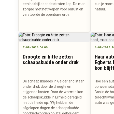
een hakbijl door de straten liep. De man
kun je mome
zorgde met het wapen voor onrust en
natuur.
verstoorde de openbare orde.
7-08-2026 06:00
6-08-2026 2
Droogte en hitte zetten
Haar aut
schaapskudde onder druk
Egberts 
kon blijf
De schaapskuddes in Gelderland staan
Hoe een aut
onder druk door de droogte en
op woensdag
stijgende kosten. Door de warmte kan
Bos in de b
de schaapskudde in Ermelo geregeld
terechtkwam,
niet de heide op. "Wij hebben de
auto was ge
afgelopen dagen de schaapskudde
noodgedwongen op stal gehouden",