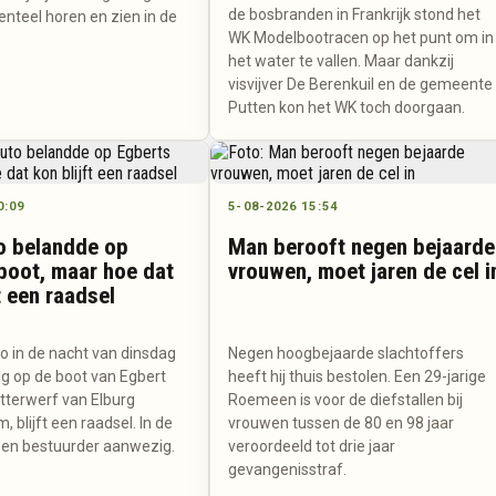
de bosbranden in Frankrijk stond het
nteel horen en zien in de
WK Modelbootracen op het punt om in
het water te vallen. Maar dankzij
visvijver De Berenkuil en de gemeente
Putten kon het WK toch doorgaan.
0:09
5-08-2026 15:54
o belandde op
Man berooft negen bejaarde
boot, maar hoe dat
vrouwen, moet jaren de cel i
t een raadsel
o in de nacht van dinsdag
Negen hoogbejaarde slachtoffers
 op de boot van Egbert
heeft hij thuis bestolen. Een 29-jarige
otterwerf van Elburg
Roemeen is voor de diefstallen bij
 blijft een raadsel. In de
vrouwen tussen de 80 en 98 jaar
en bestuurder aanwezig.
veroordeeld tot drie jaar
gevangenisstraf.