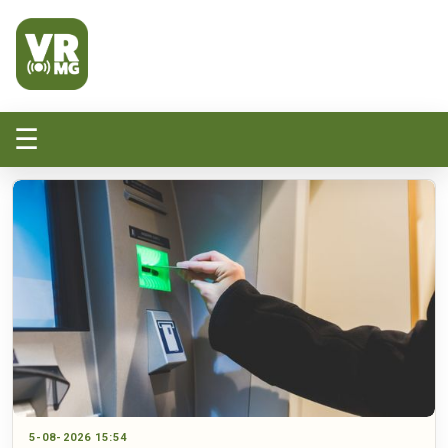
Veluwe Randmeer Mediagroep
VRMG, de omroep voor de Noord-West Veluwe
☰
5-08-2026 15:54