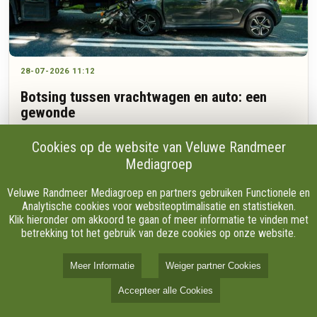
28-07-2026 11:12
Botsing tussen vrachtwagen en auto: een
gewonde
Cookies op de website van Veluwe Randmeer
Mediagroep
Een auto botste dinsdagochtend achter op een vrachtwagen
in Ermelo. De automobilist raakte volgens een 112-
Veluwe Randmeer Mediagroep en partners gebruiken Functionele en
verslaggever ter plaatse lichtgewond en is per ambulance
Analytische cookies voor websiteoptimalisatie en statistieken.
naar het ziekenhuis gebracht.
Klik hieronder om akkoord te gaan of meer informatie te vinden met
betrekking tot het gebruik van deze cookies op onze website.
Meer Informatie
Weiger partner Cookies
Accepteer alle Cookies