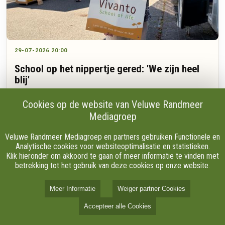
29-07-2026 20:00
School op het nippertje gered: 'We zijn heel
blij'
Cookies op de website van Veluwe Randmeer
Mediagroep
Na drie jaar zoeken en meer dan zeventig bekeken locaties
heeft de Vivanto school uit Zuuk op het nippertje een nieuw
Veluwe Randmeer Mediagroep en partners gebruiken Functionele en
onderkomen gevonden in Apeldoorn. De particuliere school,
Analytische cookies voor websiteoptimalisatie en statistieken.
waar kinderen zelf bepalen wat en wanneer ze leren, dreigde
Klik hieronder om akkoord te gaan of meer informatie te vinden met
zelfs tijdelijk vanuit een tent les te moeten geven.
betrekking tot het gebruik van deze cookies op onze website.
Meer Informatie
Weiger partner Cookies
Accepteer alle Cookies