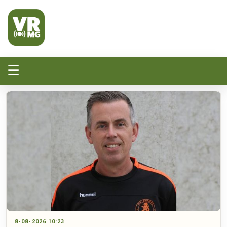
Veluwe Randmeer Mediagroep
VRMG, de omroep voor de Noord-West Veluwe
☰
8-08-2026 10:23