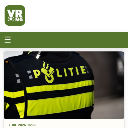
Veluwe Randmeer Mediagroep
VRMG, de omroep voor de Noord-West Veluwe
☰
7-08-2026 16:00