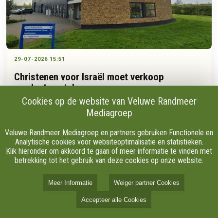
29-07-2026 15:51
Christenen voor Israël moet verkoop
producten staken
Cookies op de website van Veluwe Randmeer
Mediagroep
Duizenden flessen wijn, parfum en andere producten moeten
Veluwe Randmeer Mediagroep en partners gebruiken Functionele en
straks uit het assortiment van de Israëlwinkel in Nijkerk
Analytische cookies voor websiteoptimalisatie en statistieken.
verdwijnen. Vanaf 22 september geldt een landelijk verbod op
Klik hieronder om akkoord te gaan of meer informatie te vinden met
goederen uit illegale Israëlische nederzettingen.
betrekking tot het gebruik van deze cookies op onze website.
Meer Informatie
Weiger partner Cookies
Accepteer alle Cookies