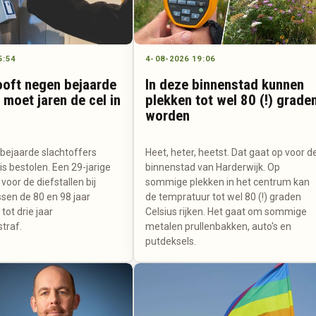
5:54
4-08-2026 19:06
oft negen bejaarde
In deze binnenstad kunnen
 moet jaren de cel in
plekken tot wel 80 (!) grade
worden
ejaarde slachtoffers
Heet, heter, heetst. Dat gaat op voor d
uis bestolen. Een 29-jarige
binnenstad van Harderwijk. Op
oor de diefstallen bij
sommige plekken in het centrum kan
sen de 80 en 98 jaar
de tempratuur tot wel 80 (!) graden
tot drie jaar
Celsius rijken. Het gaat om sommige
traf.
metalen prullenbakken, auto's en
putdeksels.