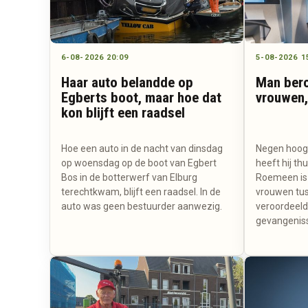
6-08-2026 20:09
5-08-2026 1
Haar auto belandde op
Man bero
Egberts boot, maar hoe dat
vrouwen,
kon blijft een raadsel
Hoe een auto in de nacht van dinsdag
Negen hoogb
op woensdag op de boot van Egbert
heeft hij th
Bos in de botterwerf van Elburg
Roemeen is v
terechtkwam, blijft een raadsel. In de
vrouwen tus
auto was geen bestuurder aanwezig.
veroordeeld 
gevangeniss