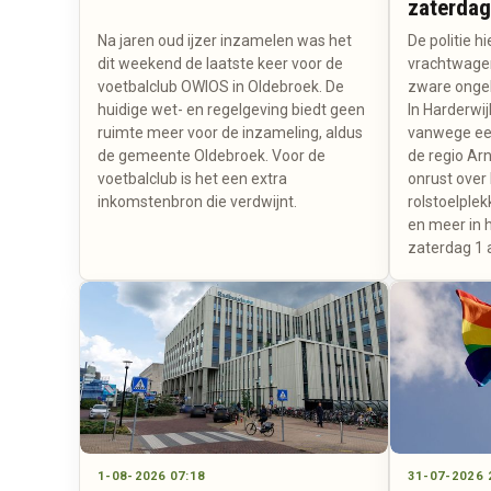
zaterdag
Na jaren oud ijzer inzamelen was het
De politie h
dit weekend de laatste keer voor de
vrachtwage
voetbalclub OWIOS in Oldebroek. De
zware ongel
huidige wet- en regelgeving biedt geen
In Harderwij
ruimte meer voor de inzameling, aldus
vanwege een
de gemeente Oldebroek. Voor de
de regio A
voetbalclub is het een extra
onrust over
inkomstenbron die verdwijnt.
rolstoelplek
en meer in 
zaterdag 1 
1-08-2026 07:18
31-07-2026 