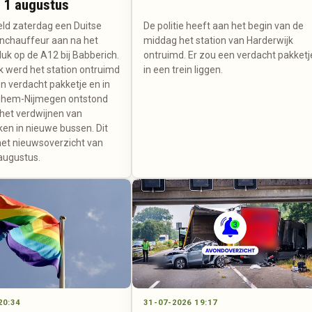
 1 augustus
ield zaterdag een Duitse
De politie heeft aan het begin van de
nchauffeur aan na het
middag het station van Harderwijk
uk op de A12 bij Babberich.
ontruimd. Er zou een verdacht pakketj
k werd het station ontruimd
in een trein liggen.
 verdacht pakketje en in
rnhem-Nijmegen ontstond
 het verdwijnen van
ken in nieuwe bussen. Dit
het nieuwsoverzicht van
augustus.
20:34
31-07-2026 19:17