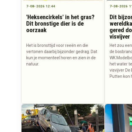
7-08-2026 12:44
7-08-2026 1
'Heksencirkels' in het gras?
Dit bijz
Dit bronstige dier is de
wereldk
oorzaak
gered do
visvijver
Het is bronsttijd voor reeën en die
Het zou een
vertonen daarbij bijzonder gedrag. Dat
de bosbrande
kun je momenteel horen en zien in de
WK Modelboo
natuur.
het water te
visvijver D
Putten kon 