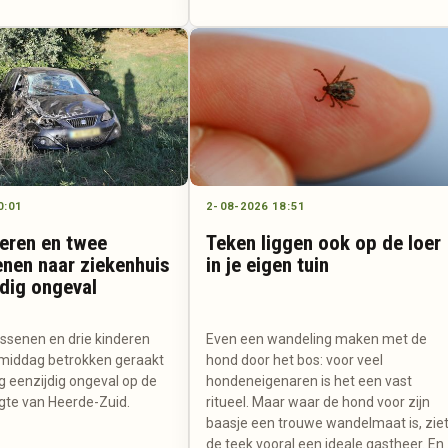
0:01
2-08-2026 18:51
deren en twee
Teken liggen ook op de loer
nen naar ziekenhuis
in je eigen tuin
jdig ongeval
senen en drie kinderen
Even een wandeling maken met de
middag betrokken geraakt
hond door het bos: voor veel
ig eenzijdig ongeval op de
hondeneigenaren is het een vast
gte van Heerde-Zuid.
ritueel. Maar waar de hond voor zijn
baasje een trouwe wandelmaat is, zie
de teek vooral een ideale gastheer. En