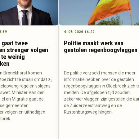
6:39
4-08-2026 16:22
 gaat twee
Politie maakt werk van
n strenger volgen
gestolen regenboogvlaggen
te weinig
kken
en Bronckhorst komen
De politie verzoekt mensen die meer
toezicht te staan omdat zij
informatie hebben over de gestolen
sielopvang regelen volgens
regenboogvlaggen in Oldebroek zich t
gswet. Minister Van den
melden. De afgelopen tijd zouden
iel en Migratie gaat de
zeker vier vlaggen zijn gestolen die aa
rse gemeenten
de Zuiderzeestraatweg en de
er volgen en uitnodigen
Rustenburgsweg hingen.
sprek.