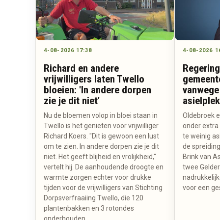
4-08-2026 17:38
4-08-2026 1
Richard en andere
Regering
vrijwilligers laten Twello
gemeente
bloeien: 'In andere dorpen
vanwege 
zie je dit niet'
asielple
Nu de bloemen volop in bloei staan in
Oldebroek 
Twello is het genieten voor vrijwilliger
onder extra 
Richard Koers. "Dit is gewoon een lust
te weinig a
om te zien. In andere dorpen zie je dit
de spreidin
niet. Het geeft blijheid en vrolijkheid,"
Brink van As
vertelt hij. De aanhoudende droogte en
twee Gelde
warmte zorgen echter voor drukke
nadrukkelijk
tijden voor de vrijwilligers van Stichting
voor een ge
Dorpsverfraaiing Twello, die 120
plantenbakken en 3 rotondes
onderhouden.