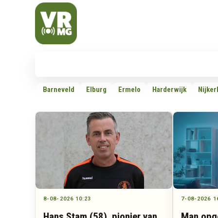
Veluwe Randmeer Mediagroep
VRMG, de omroep voor de Noord-West Veluwe
Nieuws
112
Politiek
Dossiers
Barneveld
Elburg
Ermelo
Harderwijk
Nijker
8-08-2026 10:23
7-08-2026 1
Hans Stam (58), pionier van
Man opg