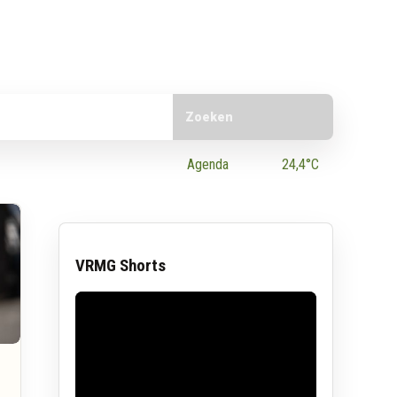
Doorzoek de website
e App
Agenda
24,4°C
VRMG Shorts