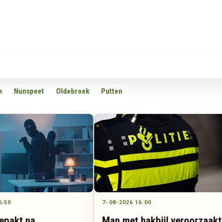
Rubrieken
Omroepen
Adverteren
Download d
k
Nunspeet
Oldebroek
Putten
6:50
7-08-2026 16:00
epakt na
Man met hakbijl veroorzaakt