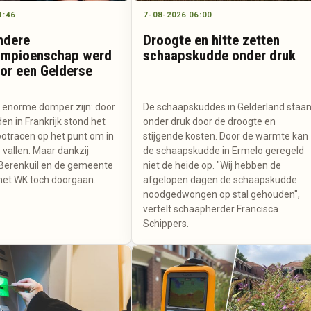
1:46
7-08-2026 06:00
ondere
Droogte en hitte zetten
ampioenschap werd
schaapskudde onder druk
or een Gelderse
 enorme domper zijn: door
De schaapskuddes in Gelderland staa
n in Frankrijk stond het
onder druk door de droogte en
tracen op het punt om in
stijgende kosten. Door de warmte kan
 vallen. Maar dankzij
de schaapskudde in Ermelo geregeld
e Berenkuil en de gemeente
niet de heide op. "Wij hebben de
het WK toch doorgaan.
afgelopen dagen de schaapskudde
noodgedwongen op stal gehouden",
vertelt schaapherder Francisca
Schippers.