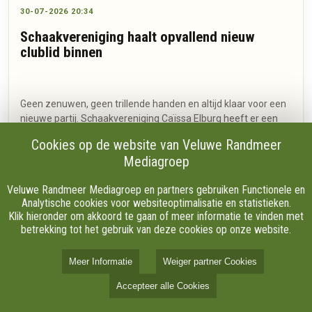
30-07-2026 20:34
Schaakvereniging haalt opvallend nieuw
clublid binnen
Geen zenuwen, geen trillende handen en altijd klaar voor een
nieuwe partij. Schaakvereniging Caïssa Elburg heeft er een
opvallend nieuw lid bij: een robot die zelfstandig schaakt en
Cookies op de website van Veluwe Randmeer
zijn stukken met een mechanische arm over het bord
Mediagroep
verplaatst.
Veluwe Randmeer Mediagroep en partners gebruiken Functionele en
Analytische cookies voor websiteoptimalisatie en statistieken.
Klik hieronder om akkoord te gaan of meer informatie te vinden met
betrekking tot het gebruik van deze cookies op onze website.
Meer Informatie
Weiger partner Cookies
Accepteer alle Cookies