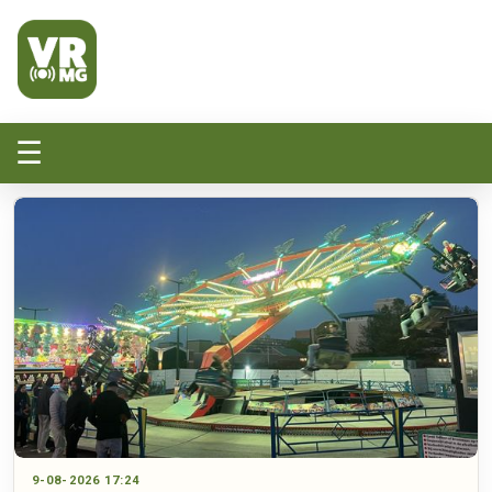
Veluwe Randmeer Mediagroep
VRMG, de omroep voor de Noord-West Veluwe
☰
9-08-2026 17:24