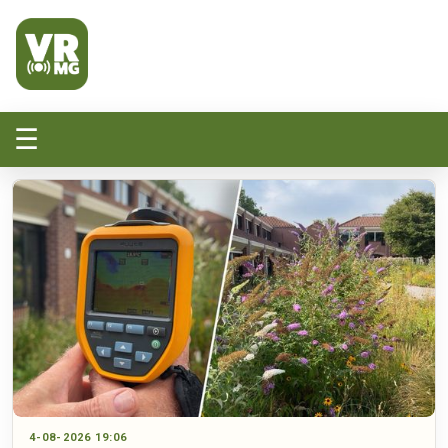
Veluwe Randmeer Mediagroep
VRMG, de omroep voor de Noord-West Veluwe
☰
4-08-2026 19:06