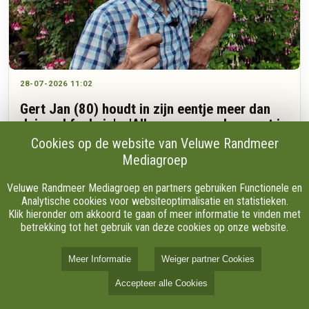
28-07-2026 11:02
Gert Jan (80) houdt in zijn eentje meer dan
duizend fuchsia's: 'Alles geven en doen wat je
nog kunt'
Cookies op de website van Veluwe Randmeer
Mediagroep
“Kijk, dat is nou Lena Lankman.” Gert Jan van den Brink wijst
Veluwe Randmeer Mediagroep en partners gebruiken Functionele en
naar een kleurrijke fuchsia in zijn tuin aan de Varelseweg in
Analytische cookies voor websiteoptimalisatie en statistieken.
Hulshorst. De plant draagt de naam van een goede vriendin.
Klik hieronder om akkoord te gaan of meer informatie te vinden met
Wanneer hij vertelt over het moment waarop hij haar de
betrekking tot het gebruik van deze cookies op onze website.
bloem aanbood, wordt hij even stil.
Meer Informatie
Weiger partner Cookies
Accepteer alle Cookies