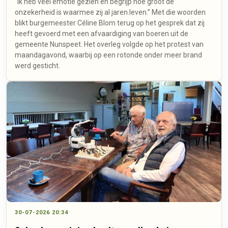
"Ik heb veel emotie gezien en begrijp hoe groot de
onzekerheid is waarmee zij al jaren leven.” Met die woorden
blikt burgemeester Céline Blom terug op het gesprek dat zij
heeft gevoerd met een afvaardiging van boeren uit de
gemeente Nunspeet. Het overleg volgde op het protest van
maandagavond, waarbij op een rotonde onder meer brand
werd gesticht.
30-07-2026 20:34