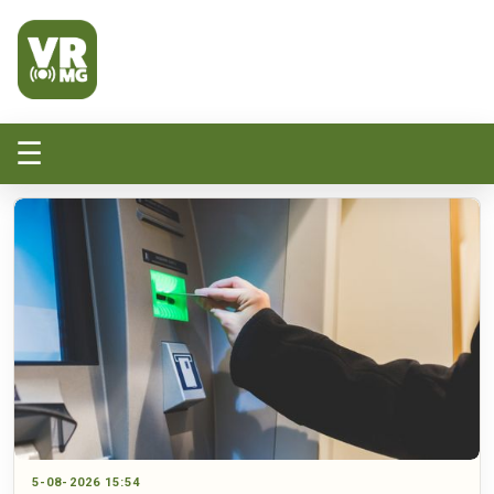
Veluwe Randmeer Mediagroep
VRMG, de omroep voor de Noord-West Veluwe
☰
5-08-2026 15:54