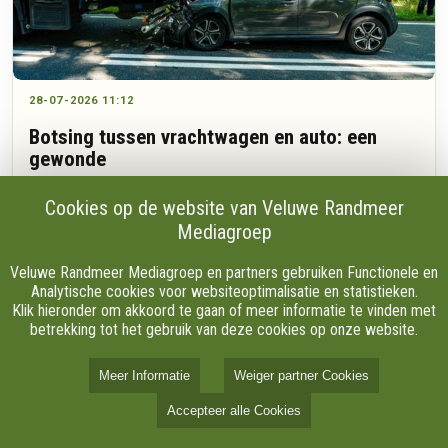
28-07-2026 11:12
Botsing tussen vrachtwagen en auto: een
gewonde
Cookies op de website van Veluwe Randmeer
Mediagroep
Een auto botste dinsdagochtend achter op een vrachtwagen
in Ermelo. De automobilist raakte volgens een 112-
Veluwe Randmeer Mediagroep en partners gebruiken Functionele en
verslaggever ter plaatse lichtgewond en is per ambulance
Analytische cookies voor websiteoptimalisatie en statistieken.
naar het ziekenhuis gebracht.
Klik hieronder om akkoord te gaan of meer informatie te vinden met
betrekking tot het gebruik van deze cookies op onze website.
Meer Informatie
Weiger partner Cookies
Accepteer alle Cookies