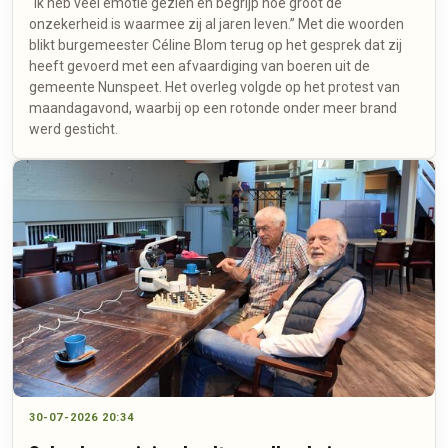
"Ik heb veel emotie gezien en begrijp hoe groot de
onzekerheid is waarmee zij al jaren leven.” Met die woorden
blikt burgemeester Céline Blom terug op het gesprek dat zij
heeft gevoerd met een afvaardiging van boeren uit de
gemeente Nunspeet. Het overleg volgde op het protest van
maandagavond, waarbij op een rotonde onder meer brand
werd gesticht.
30-07-2026 20:34