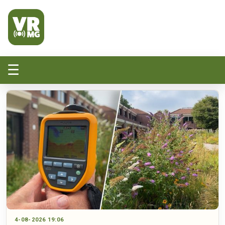
Veluwe Randmeer Mediagroep
VRMG, de omroep voor de Noord-West Veluwe
☰
4-08-2026 19:06