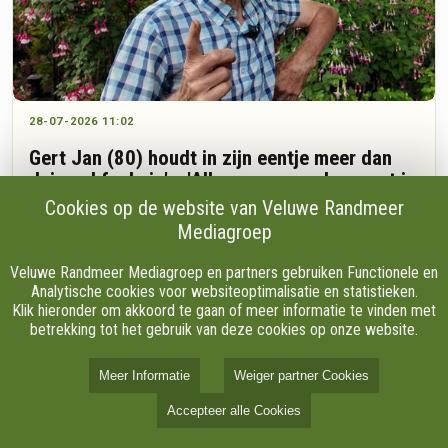
28-07-2026 11:02
Gert Jan (80) houdt in zijn eentje meer dan
duizend fuchsia's: 'Alles geven en doen wat je
nog kunt'
Cookies op de website van Veluwe Randmeer
Mediagroep
“Kijk, dat is nou Lena Lankman.” Gert Jan van den Brink wijst
Veluwe Randmeer Mediagroep en partners gebruiken Functionele en
naar een kleurrijke fuchsia in zijn tuin aan de Varelseweg in
Analytische cookies voor websiteoptimalisatie en statistieken.
Hulshorst. De plant draagt de naam van een goede vriendin.
Klik hieronder om akkoord te gaan of meer informatie te vinden met
Wanneer hij vertelt over het moment waarop hij haar de
betrekking tot het gebruik van deze cookies op onze website.
bloem aanbood, wordt hij even stil.
Meer Informatie
Weiger partner Cookies
Accepteer alle Cookies