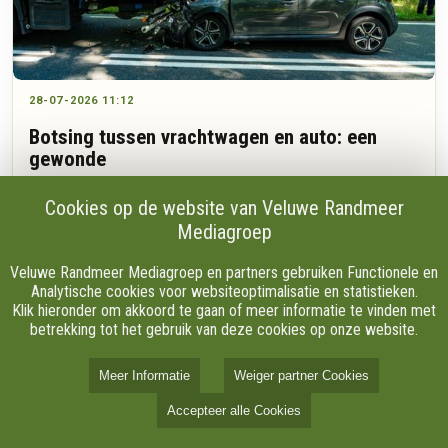
28-07-2026 11:12
Botsing tussen vrachtwagen en auto: een
gewonde
Cookies op de website van Veluwe Randmeer
Mediagroep
Een auto botste dinsdagochtend achter op een vrachtwagen
in Ermelo. De automobilist raakte volgens een 112-
Veluwe Randmeer Mediagroep en partners gebruiken Functionele en
verslaggever ter plaatse lichtgewond en is per ambulance
Analytische cookies voor websiteoptimalisatie en statistieken.
naar het ziekenhuis gebracht.
Klik hieronder om akkoord te gaan of meer informatie te vinden met
betrekking tot het gebruik van deze cookies op onze website.
Meer Informatie
Weiger partner Cookies
Accepteer alle Cookies