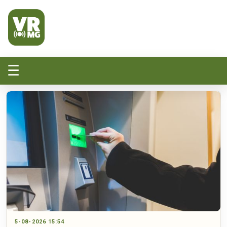
Veluwe Randmeer Mediagroep
VRMG, de omroep voor de Noord-West Veluwe
☰
5-08-2026 15:54