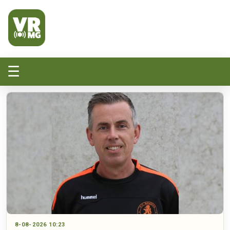
Veluwe Randmeer Mediagroep
VRMG, de omroep voor de Noord-West Veluwe
☰
8-08-2026 10:23