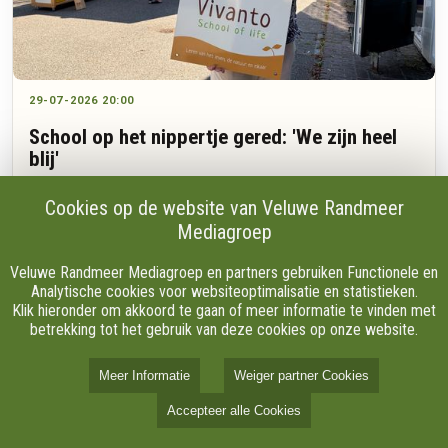
29-07-2026 20:00
School op het nippertje gered: 'We zijn heel
blij'
Cookies op de website van Veluwe Randmeer
Mediagroep
Na drie jaar zoeken en meer dan zeventig bekeken locaties
heeft de Vivanto school uit Zuuk op het nippertje een nieuw
Veluwe Randmeer Mediagroep en partners gebruiken Functionele en
onderkomen gevonden in Apeldoorn. De particuliere school,
Analytische cookies voor websiteoptimalisatie en statistieken.
waar kinderen zelf bepalen wat en wanneer ze leren, dreigde
Klik hieronder om akkoord te gaan of meer informatie te vinden met
zelfs tijdelijk vanuit een tent les te moeten geven.
betrekking tot het gebruik van deze cookies op onze website.
Meer Informatie
Weiger partner Cookies
Accepteer alle Cookies