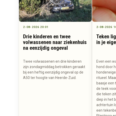
2-08-2026 20:01
2-08-2026 1
Drie kinderen en twee
Teken li
volwassenen naar ziekenhuis
in je eig
na eenzijdig ongeval
Twee volwassenen en drie kinderen
Even een w
zijn zondagmiddag betrokken geraakt
hond door he
bij een heftig eenzijdig ongeval op de
hondeneigen
A50 ter hoogte van Heerde-Zuid.
ritueel. Maa
baasje een 
de teek voor
die teken zi
diep in het 
achtertuin l
een tekenbe
Plantinga en