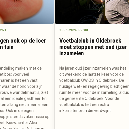
8:51
2-08-2026 09:00
ggen ook op de loer
Voetbalclub in Oldebroek
en tuin
moet stoppen met oud ijzer
inzamelen
andeling maken met de
Na jaren oud ijzer inzamelen was het
t bos: voor veel
dit weekend de laatste keer voor de
aren is het een vast
voetbalclub OWIOS in Oldebroek. De
r waar de hond voor zijn
huidige wet- en regelgeving biedt gee
trouwe wandelmaat is, ziet
ruimte meer voor de inzameling, aldu
al een ideale gastheer. En
de gemeente Oldebroek. Voor de
tten allang niet meer alleen
voetbalclub is het een extra
bos. Ook in de eigen
inkomstenbron die verdwijnt.
oop je steeds vaker risico op
et. Boswachter Alex
 Dierenkliniek De Laan in