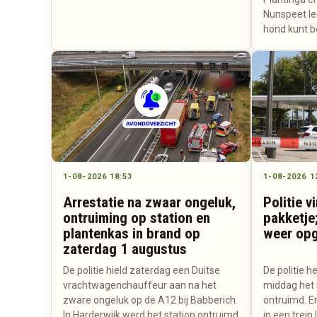
Nunspeet leg
hond kunt 
1-08-2026 18:53
1-08-2026 1
Arrestatie na zwaar ongeluk,
Politie v
ontruiming op station en
pakketje
plantenkas in brand op
weer opg
zaterdag 1 augustus
De politie hield zaterdag een Duitse
De politie h
vrachtwagenchauffeur aan na het
middag het 
zware ongeluk op de A12 bij Babberich.
ontruimd. E
In Harderwijk werd het station ontruimd
in een trein 