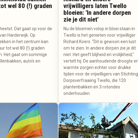
ot wel 80 (!) graden
vrijwilligers laten Twello
bloeien: 'In andere dorpen
zie je dit niet'
 heetst. Dat gaat op voor de
Nu de bloemen volop in bloei staan in
van Harderwijk. Op
Twello is het genieten voor vrijwilliger
kken in het centrum kan
Richard Koers. "Dit is gewoon een lust
r tot wel 80 (!) graden
om te zien. In andere dorpen zie je dit
ken. Het gaat om sommige
niet. Het geeft blijheid en vrolijkheid,"
llenbakken, auto's en
vertelt hij. De aanhoudende droogte e
warmte zorgen echter voor drukke
tijden voor de vrijwilligers van Stichtin
Dorpsverfraaiing Twello, die 120
plantenbakken en 3 rotondes
onderhouden.