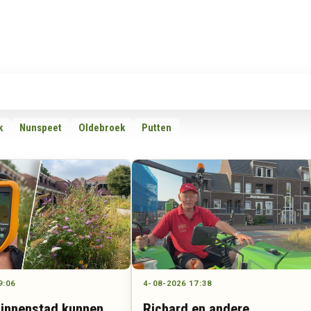
Rubrieken
Omroepen
Adverteren
Download d
k
Nunspeet
Oldebroek
Putten
9:06
4-08-2026 17:38
binnenstad kunnen
Richard en andere