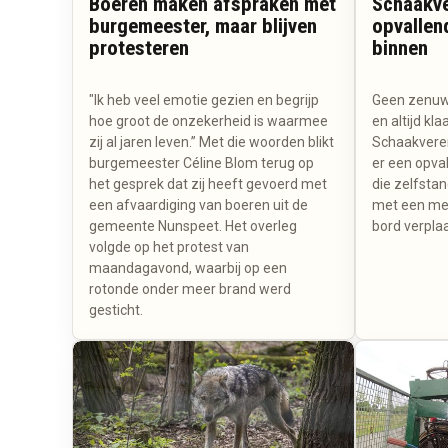
Boeren maken afspraken met
Schaakve
burgemeester, maar blijven
opvallen
protesteren
binnen
"Ik heb veel emotie gezien en begrijp
Geen zenuwe
hoe groot de onzekerheid is waarmee
en altijd kla
zij al jaren leven.” Met die woorden blikt
Schaakveren
burgemeester Céline Blom terug op
er een opval
het gesprek dat zij heeft gevoerd met
die zelfstan
een afvaardiging van boeren uit de
met een me
gemeente Nunspeet. Het overleg
bord verplaa
volgde op het protest van
maandagavond, waarbij op een
rotonde onder meer brand werd
gesticht.