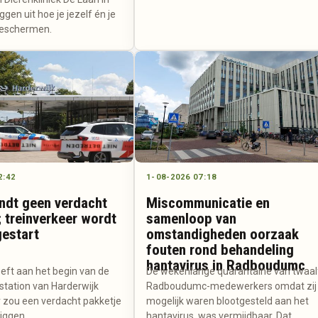
gen uit hoe je jezelf én je
beschermen.
2:42
1-08-2026 07:18
indt geen verdacht
Miscommunicatie en
; treinverkeer wordt
samenloop van
estart
omstandigheden oorzaak
fouten rond behandeling
hantavirus in Radboudumc
eeft aan het begin van de
De wekenlange quarantaine van twaal
station van Harderwijk
Radboudumc-medewerkers omdat zij
r zou een verdacht pakketje
mogelijk waren blootgesteld aan het
liggen.
hantavirus, was vermijdbaar. Dat