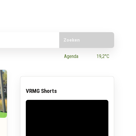
Doorzoek de website
e App
Agenda
19,2°C
VRMG Shorts