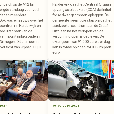
ongeluk op de A12 bij
Harderwijk gaat het Centraal Orgaan
orgde vandaag voor veel
opvang asielzoekers (COA) definitief
der en meerdere
forse dwangsommen opleggen. De
ok was er nieuws over het
gemeente neemt die stap omdat het
scentrum in Harderwijk en
asielzoekerscentrum aan de Graaf
nde uitspraak van de
Ottolaan na het verlopen van de
ver mountainbikepaden in
vergunning open is gebleven. De
 Nijmegen. Dit en meer in
dwangsom van 91.000 euro per dag,
erzicht van vrijdag 31 juli.
kan in totaal oplopen tot 8,19 miljoen
euro.
20:34
30-07-2026 20:28