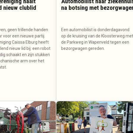
reniging haalt
Automobilist naar ziekenhui
d nieuw clublid
na botsing met bezorgwage
n, geen trillende handen
Een automobilist is donderdagavond
ar voor een nieuwe partij.
op de kruising van de Kloosterweg me
iging Caïssa Elburg heeft
de Parkweg in Wapenveld tegen een
lend nieuw lid bij: een robot
bezorgwagen gereden.
dig schaakt en zijn stukken
chanische arm over het
tst.