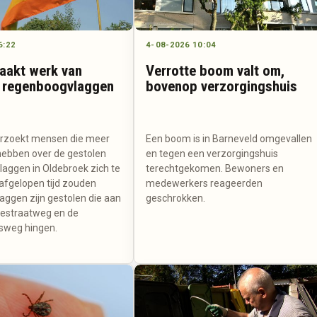
6:22
4-08-2026 10:04
maakt werk van
Verrotte boom valt om,
 regenboogvlaggen
bovenop verzorgingshuis
verzoekt mensen die meer
Een boom is in Barneveld omgevallen
hebben over de gestolen
en tegen een verzorgingshuis
aggen in Oldebroek zich te
terechtgekomen. Bewoners en
afgelopen tijd zouden
medewerkers reageerden
laggen zijn gestolen die aan
geschrokken.
estraatweg en de
sweg hingen.