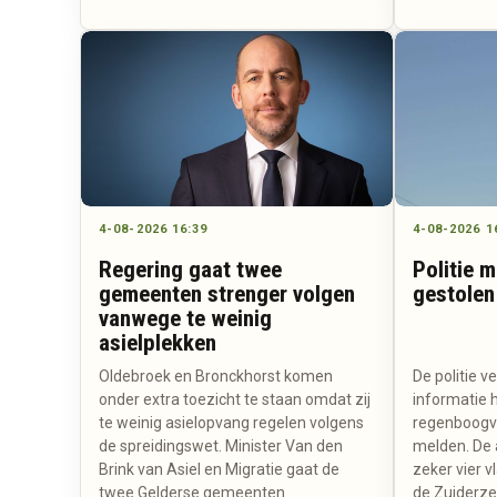
4-08-2026 16:39
4-08-2026 1
Regering gaat twee
Politie 
gemeenten strenger volgen
gestolen
vanwege te weinig
asielplekken
Oldebroek en Bronckhorst komen
De politie 
onder extra toezicht te staan omdat zij
informatie 
te weinig asielopvang regelen volgens
regenboogvl
de spreidingswet. Minister Van den
melden. De 
Brink van Asiel en Migratie gaat de
zeker vier v
twee Gelderse gemeenten
de Zuiderze