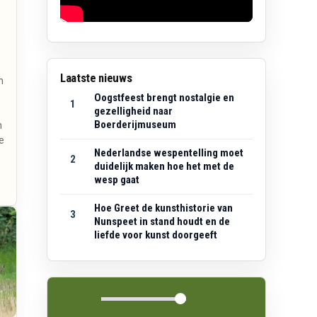
Laatste nieuws
n
s
Oogstfeest brengt nostalgie en
1
gezelligheid naar
Boerderijmuseum
n
e
Nederlandse wespentelling moet
2
duidelijk maken hoe het met de
wesp gaat
Hoe Greet de kunsthistorie van
3
Nunspeet in stand houdt en de
liefde voor kunst doorgeeft