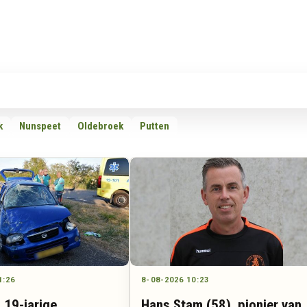
Rubrieken
Omroepen
Adverteren
Download d
k
Nunspeet
Oldebroek
Putten
1:26
8-08-2026 10:23
 19-jarige
Hans Stam (58), pionier van