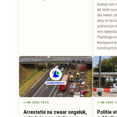
baasje een 
de teek voor
die teken zi
diep in het 
achtertuin l
een tekenbe
Plantinga en
Nunspeet leg
hond kunt 
1-08-2026 18:53
1-08-2026 1
Arrestatie na zwaar ongeluk,
Politie v