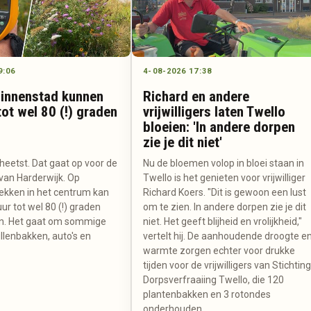
9:06
4-08-2026 17:38
binnenstad kunnen
Richard en andere
ot wel 80 (!) graden
vrijwilligers laten Twello
bloeien: 'In andere dorpen
zie je dit niet'
 heetst. Dat gaat op voor de
Nu de bloemen volop in bloei staan in
van Harderwijk. Op
Twello is het genieten voor vrijwilliger
kken in het centrum kan
Richard Koers. "Dit is gewoon een lust
r tot wel 80 (!) graden
om te zien. In andere dorpen zie je dit
ken. Het gaat om sommige
niet. Het geeft blijheid en vrolijkheid,"
llenbakken, auto's en
vertelt hij. De aanhoudende droogte e
warmte zorgen echter voor drukke
tijden voor de vrijwilligers van Stichtin
Dorpsverfraaiing Twello, die 120
plantenbakken en 3 rotondes
onderhouden.