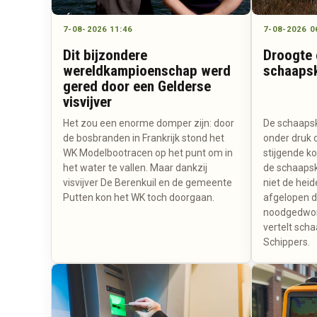
7-08-2026 11:46
7-08-2026 0
Dit bijzondere
Droogte 
wereldkampioenschap werd
schaaps
gered door een Gelderse
visvijver
Het zou een enorme domper zijn: door
De schaapsk
de bosbranden in Frankrijk stond het
onder druk 
WK Modelbootracen op het punt om in
stijgende k
het water te vallen. Maar dankzij
de schaapsk
visvijver De Berenkuil en de gemeente
niet de heid
Putten kon het WK toch doorgaan.
afgelopen 
noodgedwon
vertelt sch
Schippers.