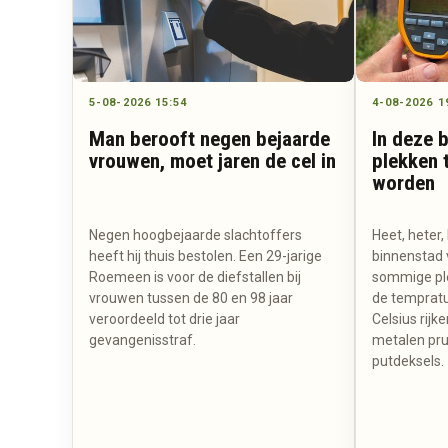
5-08-2026 15:54
4-08-2026 1
Man berooft negen bejaarde
In deze 
vrouwen, moet jaren de cel in
plekken t
worden
Negen hoogbejaarde slachtoffers
Heet, heter,
heeft hij thuis bestolen. Een 29-jarige
binnenstad 
Roemeen is voor de diefstallen bij
sommige ple
vrouwen tussen de 80 en 98 jaar
de tempratuu
veroordeeld tot drie jaar
Celsius rij
gevangenisstraf.
metalen pru
putdeksels.