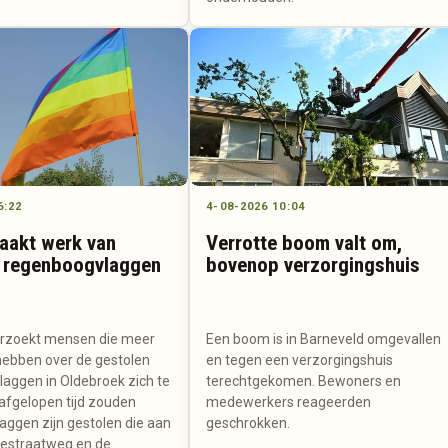
6:22
4-08-2026 10:04
maakt werk van
Verrotte boom valt om,
 regenboogvlaggen
bovenop verzorgingshuis
verzoekt mensen die meer
Een boom is in Barneveld omgevallen
hebben over de gestolen
en tegen een verzorgingshuis
aggen in Oldebroek zich te
terechtgekomen. Bewoners en
afgelopen tijd zouden
medewerkers reageerden
laggen zijn gestolen die aan
geschrokken.
estraatweg en de