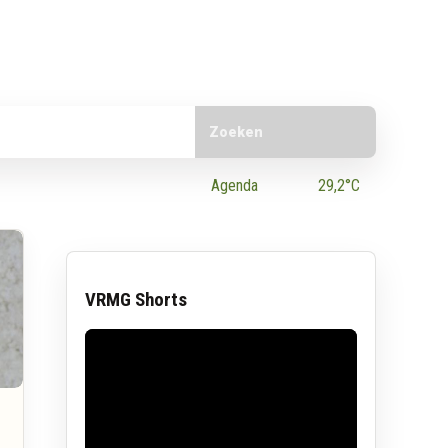
Doorzoek de website
e App
Agenda
29,2°C
VRMG Shorts