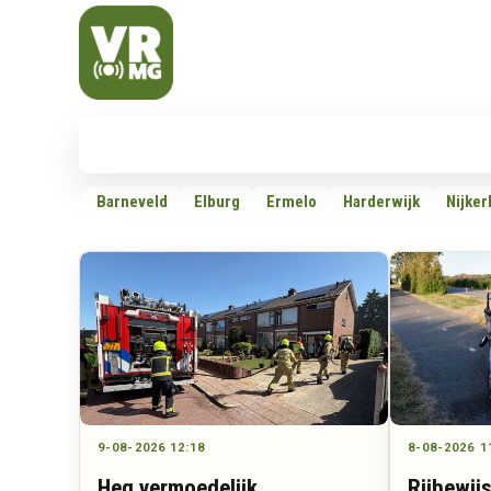
Veluwe Randmeer Mediagroep
VRMG, de omroep voor de Noord-West Veluwe
Nieuws
112
Politiek
Dossiers
Barneveld
Elburg
Ermelo
Harderwijk
Nijker
9-08-2026 12:18
8-08-2026 1
Heg vermoedelijk
Rijbewijs