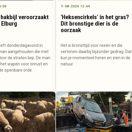
6:00
7-08-2026 12:44
hakbijl veroorzaakt
'Heksencirkels' in het gras?
 Elburg
Dit bronstige dier is de
oorzaak
heeft donderdagavond in
Het is bronsttijd voor reeën en die
 man aangehouden die met
vertonen daarbij bijzonder gedrag. Dat
door de straten liep. De man
kun je momenteel horen en zien in de
het wapen voor onrust en
natuur.
de openbare orde.