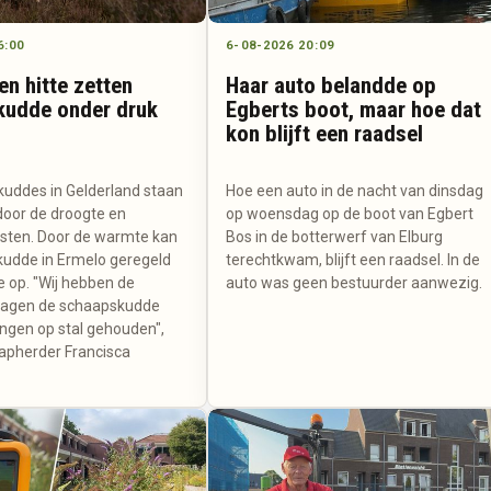
6:00
6-08-2026 20:09
en hitte zetten
Haar auto belandde op
kudde onder druk
Egberts boot, maar hoe dat
kon blijft een raadsel
uddes in Gelderland staan
Hoe een auto in de nacht van dinsdag
door de droogte en
op woensdag op de boot van Egbert
osten. Door de warmte kan
Bos in de botterwerf van Elburg
udde in Ermelo geregeld
terechtkwam, blijft een raadsel. In de
e op. "Wij hebben de
auto was geen bestuurder aanwezig.
dagen de schaapskudde
gen op stal gehouden",
aapherder Francisca