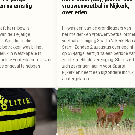
n na ernstig
vrouwenvoetbal in Nijkerk,
overleden
eft het rijbewijs
Hij was een van de grondleggers van
an de 19-jarige
het meiden- en vrouwenvoetbal binne
uit Apeldoorn die
voetbalvereniging Sparta Nijkerk: Han
d betrokken was bij het
Stam. Zondag 2 augustus overleed hij
eluk in Westkapelle in
op 58-jarige leeftijd na een periode va
 politie verdenkt hem ervan
ziekte, meldt de vereniging. Stam zett
ige ongeval te hebben
zich zeventien jaar in voor Sparta
.
Nijkerk en heeft een bijzondere indruk
achtergelaten.