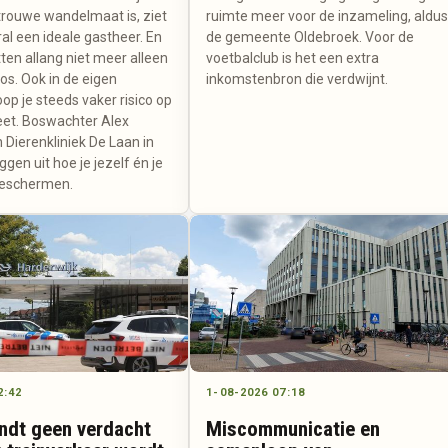
trouwe wandelmaat is, ziet
ruimte meer voor de inzameling, aldu
al een ideale gastheer. En
de gemeente Oldebroek. Voor de
tten allang niet meer alleen
voetbalclub is het een extra
bos. Ook in de eigen
inkomstenbron die verdwijnt.
oop je steeds vaker risico op
et. Boswachter Alex
 Dierenkliniek De Laan in
gen uit hoe je jezelf én je
beschermen.
2:42
1-08-2026 07:18
indt geen verdacht
Miscommunicatie en