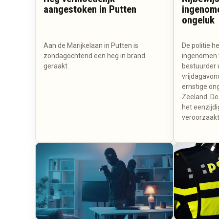
aangestoken in Putten
ingenome
ongeluk
Aan de Marijkelaan in Putten is
De politie he
zondagochtend een heg in brand
ingenomen v
geraakt.
bestuurder 
vrijdagavon
ernstige ong
Zeeland. De
het eenzijd
veroorzaakt