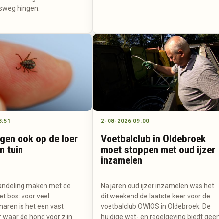
sweg hingen.
8:51
2-08-2026 09:00
ggen ook op de loer
Voetbalclub in Oldebroek
en tuin
moet stoppen met oud ijzer
inzamelen
andeling maken met de
Na jaren oud ijzer inzamelen was het
t bos: voor veel
dit weekend de laatste keer voor de
aren is het een vast
voetbalclub OWIOS in Oldebroek. De
r waar de hond voor zijn
huidige wet- en regelgeving biedt gee