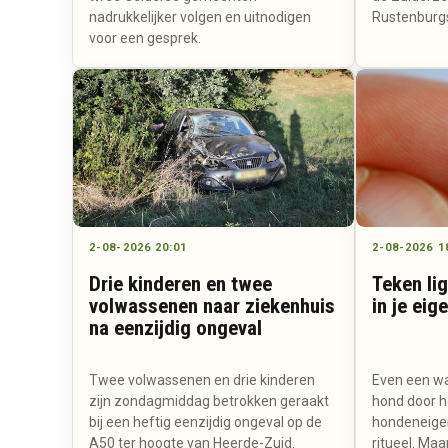
nadrukkelijker volgen en uitnodigen
Rustenburg
voor een gesprek.
2-08-2026 20:01
2-08-2026 1
Drie kinderen en twee
Teken li
volwassenen naar ziekenhuis
in je eig
na eenzijdig ongeval
Twee volwassenen en drie kinderen
Even een w
zijn zondagmiddag betrokken geraakt
hond door he
bij een heftig eenzijdig ongeval op de
hondeneigen
A50 ter hoogte van Heerde-Zuid.
ritueel. Maa