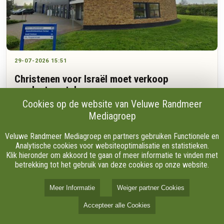
29-07-2026 15:51
Christenen voor Israël moet verkoop
producten staken
Cookies op de website van Veluwe Randmeer
Mediagroep
Duizenden flessen wijn, parfum en andere producten moeten
Veluwe Randmeer Mediagroep en partners gebruiken Functionele en
straks uit het assortiment van de Israëlwinkel in Nijkerk
Analytische cookies voor websiteoptimalisatie en statistieken.
verdwijnen. Vanaf 22 september geldt een landelijk verbod op
Klik hieronder om akkoord te gaan of meer informatie te vinden met
goederen uit illegale Israëlische nederzettingen.
betrekking tot het gebruik van deze cookies op onze website.
Meer Informatie
Weiger partner Cookies
Accepteer alle Cookies