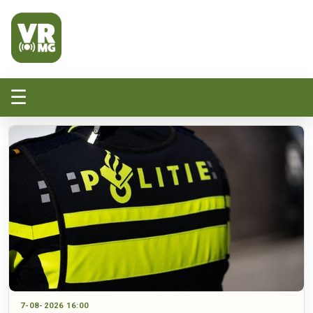
Veluwe Randmeer Mediagroep
VRMG, de omroep voor de Noord-West Veluwe
☰
7-08-2026 16:00